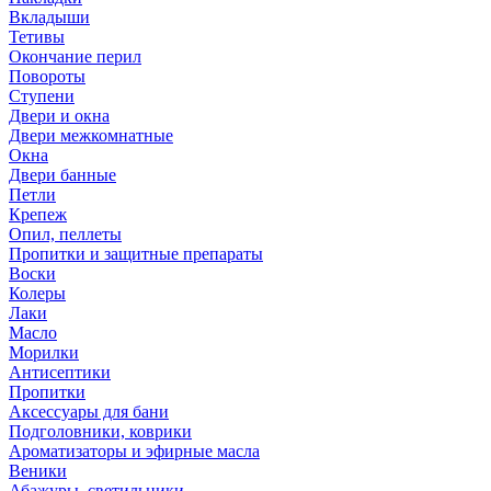
Вкладыши
Тетивы
Окончание перил
Повороты
Ступени
Двери и окна
Двери межкомнатные
Окна
Двери банные
Петли
Крепеж
Опил, пеллеты
Пропитки и защитные препараты
Воски
Колеры
Лаки
Масло
Морилки
Антисептики
Пропитки
Аксессуары для бани
Подголовники, коврики
Ароматизаторы и эфирные масла
Веники
Абажуры, светильники