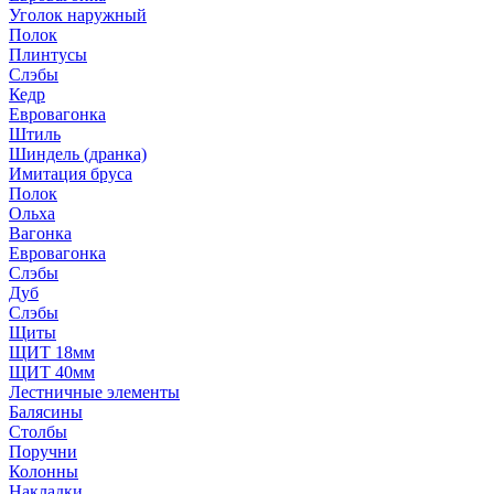
Уголок наружный
Полок
Плинтусы
Слэбы
Кедр
Евровагонка
Штиль
Шиндель (дранка)
Имитация бруса
Полок
Ольха
Вагонка
Евровагонка
Слэбы
Дуб
Слэбы
Щиты
ЩИТ 18мм
ЩИТ 40мм
Лестничные элементы
Балясины
Столбы
Поручни
Колонны
Накладки