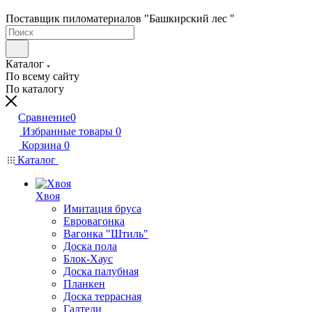
Поставщик пиломатериалов "Башкирский лес "
Каталог
По всему сайту
По каталогу
Сравнение
0
Избранные товары
0
Корзина
0
Каталог
Хвоя
Имитация бруса
Евровагонка
Вагонка "Штиль"
Доска пола
Блок-Хаус
Доска палубная
Планкен
Доска террасная
Галтели