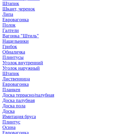
Штапик
Шкант, черенок
Липа
Евровагонка
Полок
Галтели
Вагонка "Штиль"
Нащельники
Грибок
Обналичка
Плинтусы
Уголок внутренний
Уголок наружный
Штапик
Лиственница
Евровагонка
Планкен
Доска террасно/палубная
Доска палубная
Доска пола
Доска
Имитация бруса
Плинтус
Осина
Евровагонка