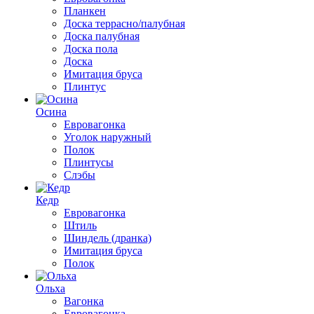
Планкен
Доска террасно/палубная
Доска палубная
Доска пола
Доска
Имитация бруса
Плинтус
Осина
Евровагонка
Уголок наружный
Полок
Плинтусы
Слэбы
Кедр
Евровагонка
Штиль
Шиндель (дранка)
Имитация бруса
Полок
Ольха
Вагонка
Евровагонка