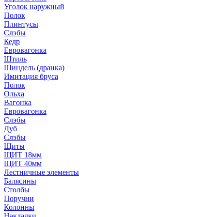
Уголок наружный
Полок
Плинтусы
Слэбы
Кедр
Евровагонка
Штиль
Шиндель (дранка)
Имитация бруса
Полок
Ольха
Вагонка
Евровагонка
Слэбы
Дуб
Слэбы
Щиты
ЩИТ 18мм
ЩИТ 40мм
Лестничные элементы
Балясины
Столбы
Поручни
Колонны
Накладки