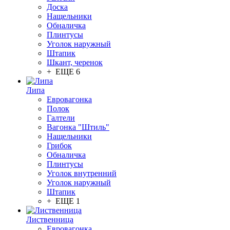
Доска
Нащельники
Обналичка
Плинтусы
Уголок наружный
Штапик
Шкант, черенок
+ ЕЩЕ 6
Липа
Евровагонка
Полок
Галтели
Вагонка "Штиль"
Нащельники
Грибок
Обналичка
Плинтусы
Уголок внутренний
Уголок наружный
Штапик
+ ЕЩЕ 1
Лиственница
Евровагонка