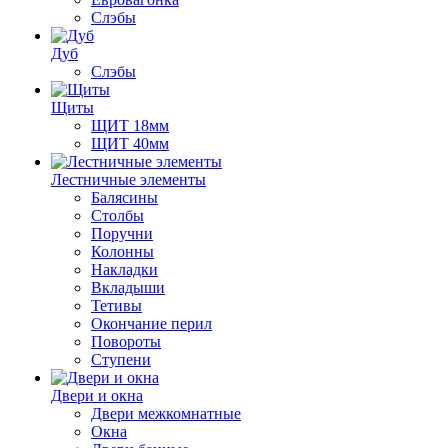
Слэбы
Дуб
Слэбы
Щиты
ЩИТ 18мм
ЩИТ 40мм
Лестничные элементы
Балясины
Столбы
Поручни
Колонны
Накладки
Вкладыши
Тетивы
Окончание перил
Повороты
Ступени
Двери и окна
Двери межкомнатные
Окна