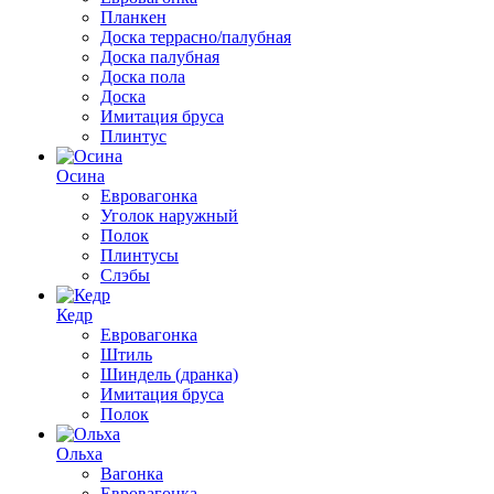
Планкен
Доска террасно/палубная
Доска палубная
Доска пола
Доска
Имитация бруса
Плинтус
Осина
Евровагонка
Уголок наружный
Полок
Плинтусы
Слэбы
Кедр
Евровагонка
Штиль
Шиндель (дранка)
Имитация бруса
Полок
Ольха
Вагонка
Евровагонка