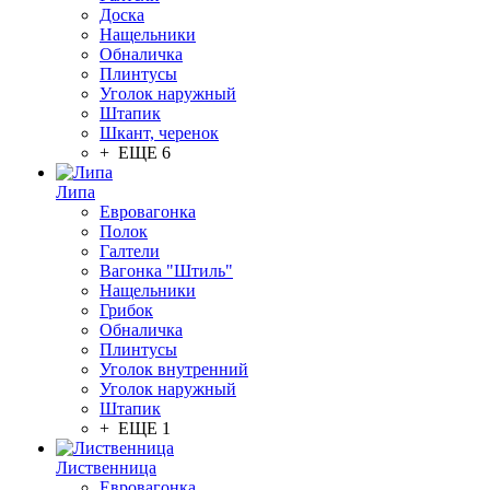
Доска
Нащельники
Обналичка
Плинтусы
Уголок наружный
Штапик
Шкант, черенок
+ ЕЩЕ 6
Липа
Евровагонка
Полок
Галтели
Вагонка "Штиль"
Нащельники
Грибок
Обналичка
Плинтусы
Уголок внутренний
Уголок наружный
Штапик
+ ЕЩЕ 1
Лиственница
Евровагонка