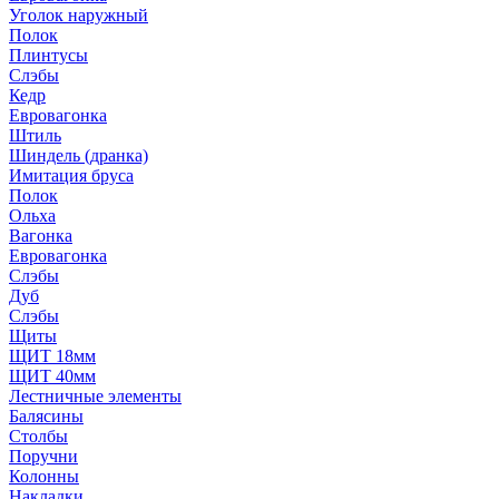
Уголок наружный
Полок
Плинтусы
Слэбы
Кедр
Евровагонка
Штиль
Шиндель (дранка)
Имитация бруса
Полок
Ольха
Вагонка
Евровагонка
Слэбы
Дуб
Слэбы
Щиты
ЩИТ 18мм
ЩИТ 40мм
Лестничные элементы
Балясины
Столбы
Поручни
Колонны
Накладки