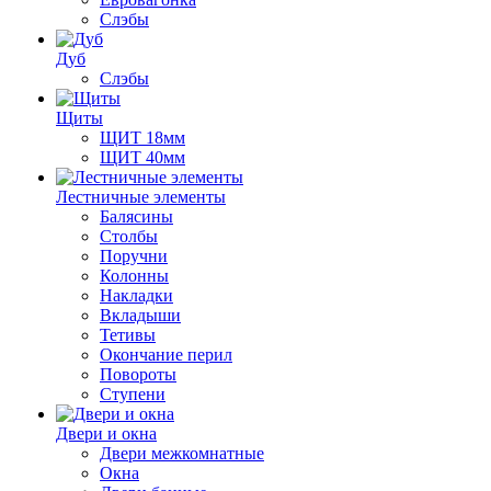
Слэбы
Дуб
Слэбы
Щиты
ЩИТ 18мм
ЩИТ 40мм
Лестничные элементы
Балясины
Столбы
Поручни
Колонны
Накладки
Вкладыши
Тетивы
Окончание перил
Повороты
Ступени
Двери и окна
Двери межкомнатные
Окна