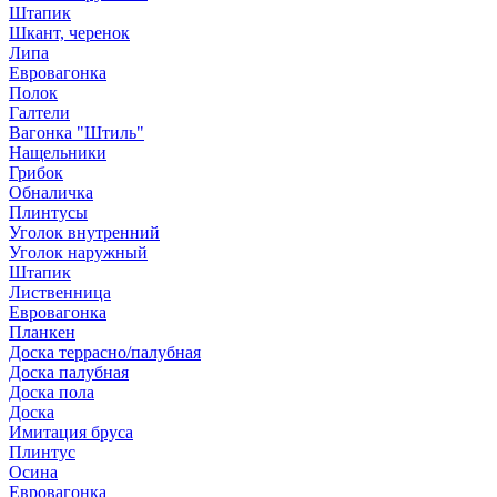
Штапик
Шкант, черенок
Липа
Евровагонка
Полок
Галтели
Вагонка "Штиль"
Нащельники
Грибок
Обналичка
Плинтусы
Уголок внутренний
Уголок наружный
Штапик
Лиственница
Евровагонка
Планкен
Доска террасно/палубная
Доска палубная
Доска пола
Доска
Имитация бруса
Плинтус
Осина
Евровагонка