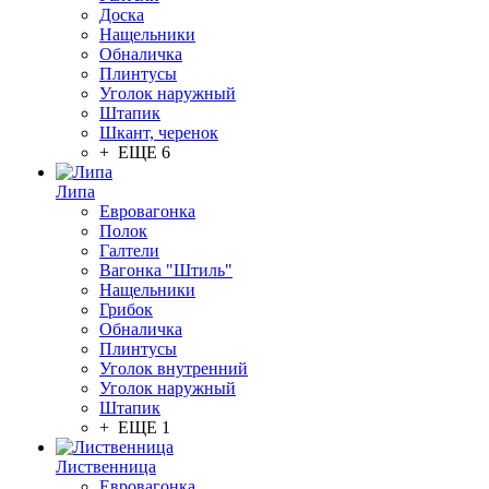
Доска
Нащельники
Обналичка
Плинтусы
Уголок наружный
Штапик
Шкант, черенок
+ ЕЩЕ 6
Липа
Евровагонка
Полок
Галтели
Вагонка "Штиль"
Нащельники
Грибок
Обналичка
Плинтусы
Уголок внутренний
Уголок наружный
Штапик
+ ЕЩЕ 1
Лиственница
Евровагонка