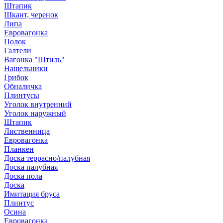
Штапик
Шкант, черенок
Липа
Евровагонка
Полок
Галтели
Вагонка "Штиль"
Нащельники
Грибок
Обналичка
Плинтусы
Уголок внутренний
Уголок наружный
Штапик
Лиственница
Евровагонка
Планкен
Доска террасно/палубная
Доска палубная
Доска пола
Доска
Имитация бруса
Плинтус
Осина
Евровагонка