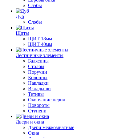
Слэбы
Дуб
Слэбы
Щиты
ЩИТ 18мм
ЩИТ 40мм
Лестничные элементы
Балясины
Столбы
Поручни
Колонны
Накладки
Вкладыши
Тетивы
Окончание перил
Повороты
Ступени
Двери и окна
Двери межкомнатные
Окна