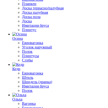
Планкен
Доска террасно/палубная
Доска палубная
Доска пола
Доска
Имитация бруса
Плинтус
Осина
Евровагонка
Уголок наружный
Полок
Плинтусы
Слэбы
Кедр
Евровагонка
Штиль
Шиндель (дранка)
Имитация бруса
Полок
Ольха
Вагонка
Евровагонка