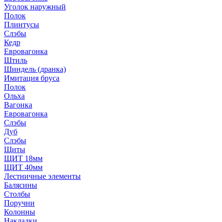
Уголок наружный
Полок
Плинтусы
Слэбы
Кедр
Евровагонка
Штиль
Шиндель (дранка)
Имитация бруса
Полок
Ольха
Вагонка
Евровагонка
Слэбы
Дуб
Слэбы
Щиты
ЩИТ 18мм
ЩИТ 40мм
Лестничные элементы
Балясины
Столбы
Поручни
Колонны
Накладки