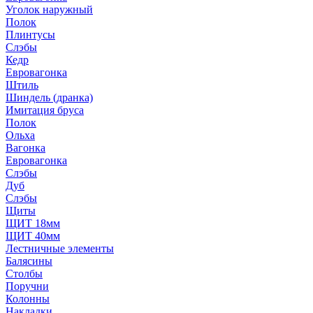
Уголок наружный
Полок
Плинтусы
Слэбы
Кедр
Евровагонка
Штиль
Шиндель (дранка)
Имитация бруса
Полок
Ольха
Вагонка
Евровагонка
Слэбы
Дуб
Слэбы
Щиты
ЩИТ 18мм
ЩИТ 40мм
Лестничные элементы
Балясины
Столбы
Поручни
Колонны
Накладки