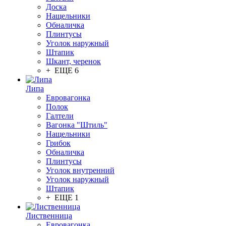
Доска
Нащельники
Обналичка
Плинтусы
Уголок наружный
Штапик
Шкант, черенок
+ ЕЩЕ 6
Липа
Евровагонка
Полок
Галтели
Вагонка "Штиль"
Нащельники
Грибок
Обналичка
Плинтусы
Уголок внутренний
Уголок наружный
Штапик
+ ЕЩЕ 1
Лиственница
Евровагонка