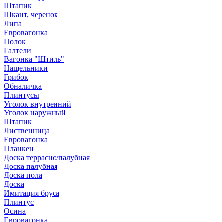
Штапик
Шкант, черенок
Липа
Евровагонка
Полок
Галтели
Вагонка "Штиль"
Нащельники
Грибок
Обналичка
Плинтусы
Уголок внутренний
Уголок наружный
Штапик
Лиственница
Евровагонка
Планкен
Доска террасно/палубная
Доска палубная
Доска пола
Доска
Имитация бруса
Плинтус
Осина
Евровагонка