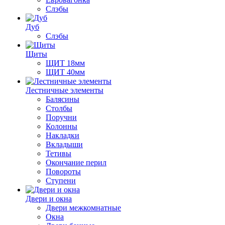
Слэбы
Дуб
Слэбы
Щиты
ЩИТ 18мм
ЩИТ 40мм
Лестничные элементы
Балясины
Столбы
Поручни
Колонны
Накладки
Вкладыши
Тетивы
Окончание перил
Повороты
Ступени
Двери и окна
Двери межкомнатные
Окна