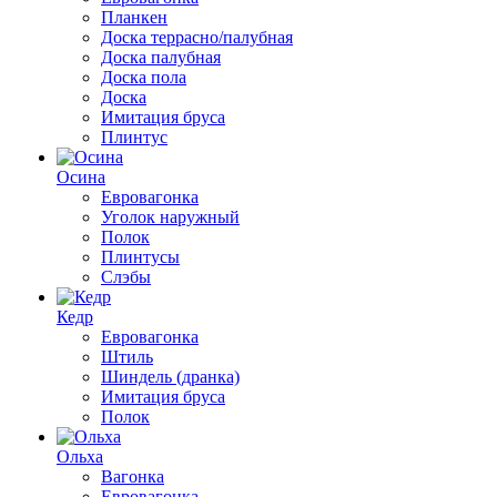
Планкен
Доска террасно/палубная
Доска палубная
Доска пола
Доска
Имитация бруса
Плинтус
Осина
Евровагонка
Уголок наружный
Полок
Плинтусы
Слэбы
Кедр
Евровагонка
Штиль
Шиндель (дранка)
Имитация бруса
Полок
Ольха
Вагонка
Евровагонка