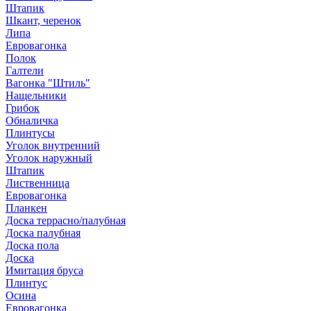
Штапик
Шкант, черенок
Липа
Евровагонка
Полок
Галтели
Вагонка "Штиль"
Нащельники
Грибок
Обналичка
Плинтусы
Уголок внутренний
Уголок наружный
Штапик
Лиственница
Евровагонка
Планкен
Доска террасно/палубная
Доска палубная
Доска пола
Доска
Имитация бруса
Плинтус
Осина
Евровагонка