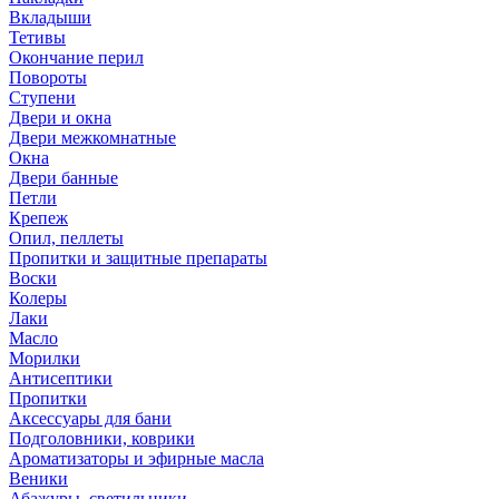
Вкладыши
Тетивы
Окончание перил
Повороты
Ступени
Двери и окна
Двери межкомнатные
Окна
Двери банные
Петли
Крепеж
Опил, пеллеты
Пропитки и защитные препараты
Воски
Колеры
Лаки
Масло
Морилки
Антисептики
Пропитки
Аксессуары для бани
Подголовники, коврики
Ароматизаторы и эфирные масла
Веники
Абажуры, светильники