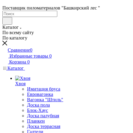
Поставщик пиломатериалов "Башкирский лес "
Каталог
По всему сайту
По каталогу
Сравнение
0
Избранные товары
0
Корзина
0
Каталог
Хвоя
Имитация бруса
Евровагонка
Вагонка "Штиль"
Доска пола
Блок-Хаус
Доска палубная
Планкен
Доска террасная
Галтели