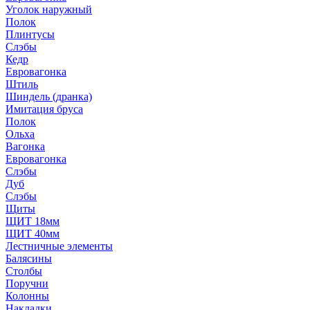
Уголок наружный
Полок
Плинтусы
Слэбы
Кедр
Евровагонка
Штиль
Шиндель (дранка)
Имитация бруса
Полок
Ольха
Вагонка
Евровагонка
Слэбы
Дуб
Слэбы
Щиты
ЩИТ 18мм
ЩИТ 40мм
Лестничные элементы
Балясины
Столбы
Поручни
Колонны
Накладки