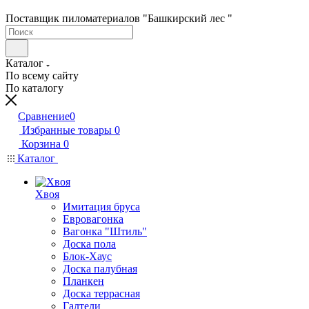
Поставщик пиломатериалов "Башкирский лес "
Каталог
По всему сайту
По каталогу
Сравнение
0
Избранные товары
0
Корзина
0
Каталог
Хвоя
Имитация бруса
Евровагонка
Вагонка "Штиль"
Доска пола
Блок-Хаус
Доска палубная
Планкен
Доска террасная
Галтели