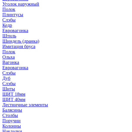
Уголок наружный
Полок
Плинтусы
Слэбы
Кедр
Евровагонка
Штиль
Шиндель (дранка)
Имитация бруса
Полок
Ольха
Вагонка
Евровагонка
Слэбы
Дуб
Слэбы
Щиты
ЩИТ 18мм
ЩИТ 40мм
Лестничные элементы
Балясины
Столбы
Поручни
Колонны
Накладки