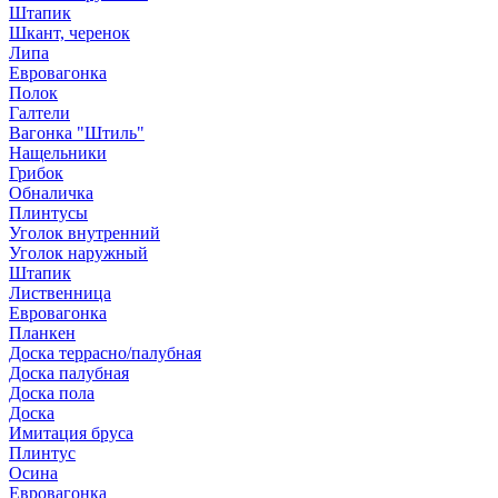
Штапик
Шкант, черенок
Липа
Евровагонка
Полок
Галтели
Вагонка "Штиль"
Нащельники
Грибок
Обналичка
Плинтусы
Уголок внутренний
Уголок наружный
Штапик
Лиственница
Евровагонка
Планкен
Доска террасно/палубная
Доска палубная
Доска пола
Доска
Имитация бруса
Плинтус
Осина
Евровагонка