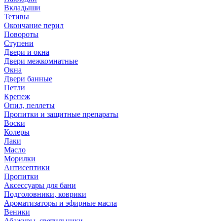
Вкладыши
Тетивы
Окончание перил
Повороты
Ступени
Двери и окна
Двери межкомнатные
Окна
Двери банные
Петли
Крепеж
Опил, пеллеты
Пропитки и защитные препараты
Воски
Колеры
Лаки
Масло
Морилки
Антисептики
Пропитки
Аксессуары для бани
Подголовники, коврики
Ароматизаторы и эфирные масла
Веники
Абажуры, светильники