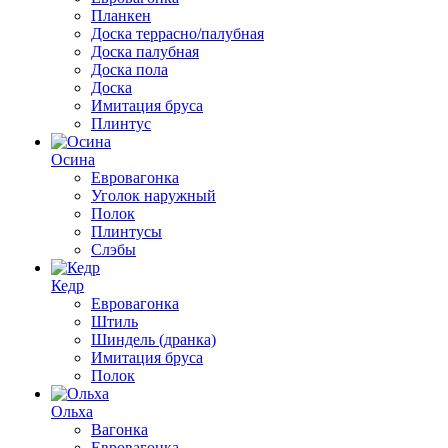
Планкен
Доска террасно/палубная
Доска палубная
Доска пола
Доска
Имитация бруса
Плинтус
Осина
Евровагонка
Уголок наружный
Полок
Плинтусы
Слэбы
Кедр
Евровагонка
Штиль
Шиндель (дранка)
Имитация бруса
Полок
Ольха
Вагонка
Евровагонка