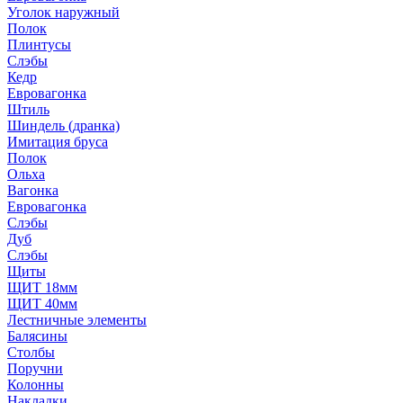
Уголок наружный
Полок
Плинтусы
Слэбы
Кедр
Евровагонка
Штиль
Шиндель (дранка)
Имитация бруса
Полок
Ольха
Вагонка
Евровагонка
Слэбы
Дуб
Слэбы
Щиты
ЩИТ 18мм
ЩИТ 40мм
Лестничные элементы
Балясины
Столбы
Поручни
Колонны
Накладки