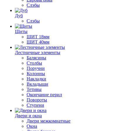
Слэбы
Дуб
Слэбы
Щиты
ЩИТ 18мм
ЩИТ 40мм
Лестничные элементы
Балясины
Столбы
Поручни
Колонны
Накладки
Вкладыши
Тетивы
Окончание перил
Повороты
Ступени
Двери и окна
Двери межкомнатные
Окна