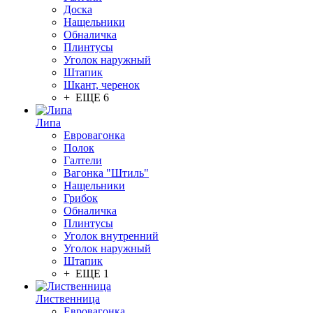
Доска
Нащельники
Обналичка
Плинтусы
Уголок наружный
Штапик
Шкант, черенок
+ ЕЩЕ 6
Липа
Евровагонка
Полок
Галтели
Вагонка "Штиль"
Нащельники
Грибок
Обналичка
Плинтусы
Уголок внутренний
Уголок наружный
Штапик
+ ЕЩЕ 1
Лиственница
Евровагонка