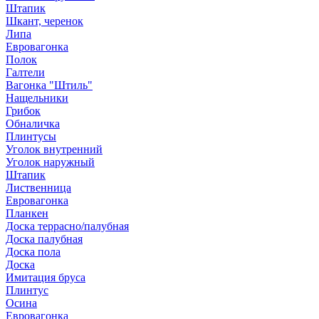
Штапик
Шкант, черенок
Липа
Евровагонка
Полок
Галтели
Вагонка "Штиль"
Нащельники
Грибок
Обналичка
Плинтусы
Уголок внутренний
Уголок наружный
Штапик
Лиственница
Евровагонка
Планкен
Доска террасно/палубная
Доска палубная
Доска пола
Доска
Имитация бруса
Плинтус
Осина
Евровагонка