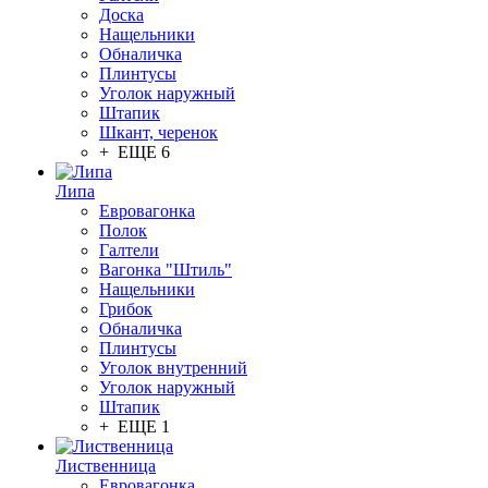
Доска
Нащельники
Обналичка
Плинтусы
Уголок наружный
Штапик
Шкант, черенок
+ ЕЩЕ 6
Липа
Евровагонка
Полок
Галтели
Вагонка "Штиль"
Нащельники
Грибок
Обналичка
Плинтусы
Уголок внутренний
Уголок наружный
Штапик
+ ЕЩЕ 1
Лиственница
Евровагонка