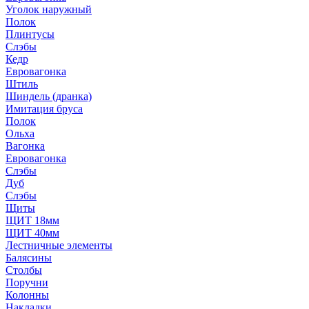
Уголок наружный
Полок
Плинтусы
Слэбы
Кедр
Евровагонка
Штиль
Шиндель (дранка)
Имитация бруса
Полок
Ольха
Вагонка
Евровагонка
Слэбы
Дуб
Слэбы
Щиты
ЩИТ 18мм
ЩИТ 40мм
Лестничные элементы
Балясины
Столбы
Поручни
Колонны
Накладки