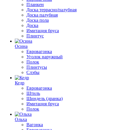
Планкен
Доска террасно/палубная
Доска палубная
Доска пола
Доска
Имитация бруса
Плинтус
Осина
Евровагонка
Уголок наружный
Полок
Плинтусы
Слэбы
Кедр
Евровагонка
Штиль
Шиндель (дранка)
Имитация бруса
Полок
Ольха
Вагонка
Евровагонка