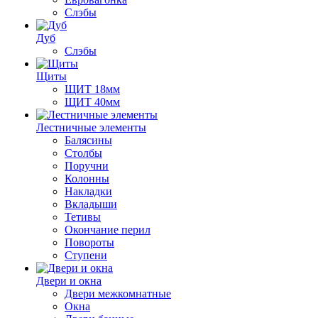
Слэбы
Дуб
Слэбы
Щиты
ЩИТ 18мм
ЩИТ 40мм
Лестничные элементы
Балясины
Столбы
Поручни
Колонны
Накладки
Вкладыши
Тетивы
Окончание перил
Повороты
Ступени
Двери и окна
Двери межкомнатные
Окна