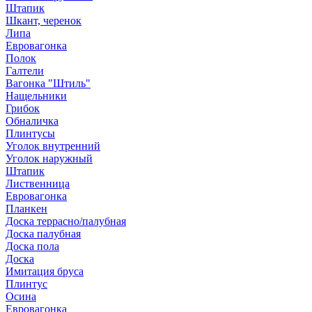
Штапик
Шкант, черенок
Липа
Евровагонка
Полок
Галтели
Вагонка "Штиль"
Нащельники
Грибок
Обналичка
Плинтусы
Уголок внутренний
Уголок наружный
Штапик
Лиственница
Евровагонка
Планкен
Доска террасно/палубная
Доска палубная
Доска пола
Доска
Имитация бруса
Плинтус
Осина
Евровагонка