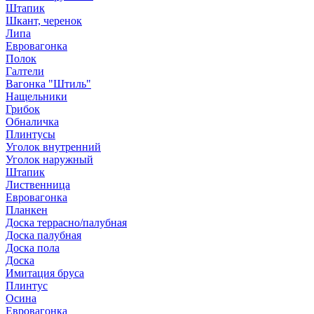
Штапик
Шкант, черенок
Липа
Евровагонка
Полок
Галтели
Вагонка "Штиль"
Нащельники
Грибок
Обналичка
Плинтусы
Уголок внутренний
Уголок наружный
Штапик
Лиственница
Евровагонка
Планкен
Доска террасно/палубная
Доска палубная
Доска пола
Доска
Имитация бруса
Плинтус
Осина
Евровагонка