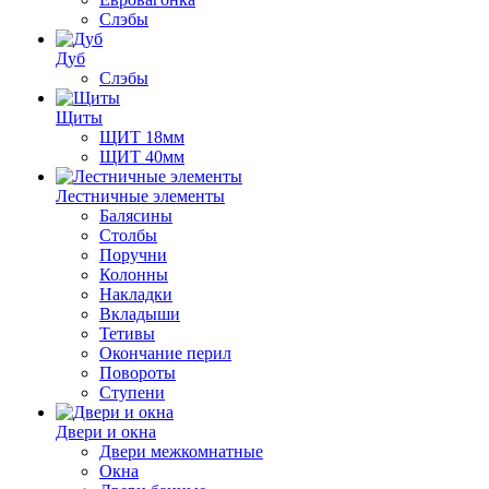
Слэбы
Дуб
Слэбы
Щиты
ЩИТ 18мм
ЩИТ 40мм
Лестничные элементы
Балясины
Столбы
Поручни
Колонны
Накладки
Вкладыши
Тетивы
Окончание перил
Повороты
Ступени
Двери и окна
Двери межкомнатные
Окна