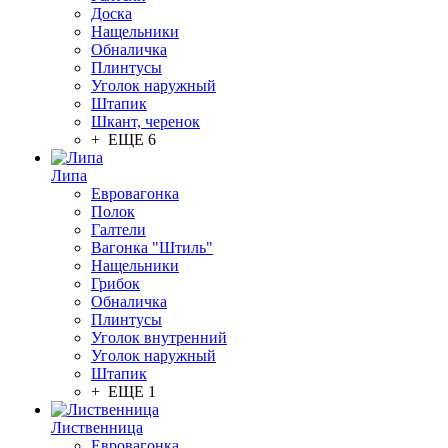
Доска
Нащельники
Обналичка
Плинтусы
Уголок наружный
Штапик
Шкант, черенок
+ ЕЩЕ 6
Липа
Евровагонка
Полок
Галтели
Вагонка "Штиль"
Нащельники
Грибок
Обналичка
Плинтусы
Уголок внутренний
Уголок наружный
Штапик
+ ЕЩЕ 1
Лиственница
Евровагонка