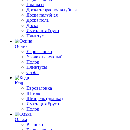
Планкен
Доска террасно/палубная
Доска палубная
Доска пола
Доска
Имитация бруса
Плинтус
Осина
Евровагонка
Уголок наружный
Полок
Плинтусы
Слэбы
Кедр
Евровагонка
Штиль
Шиндель (дранка)
Имитация бруса
Полок
Ольха
Вагонка
Евровагонка