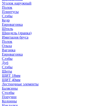
Уголок наружный
Полок
Плинтусы
Слэбы
Кедр
Евровагонка
Штиль
Шиндель (дранка)
Имитация бруса
Полок
Ольха
Вагонка
Евровагонка
Слэбы
Дуб
Слэбы
Щиты
ЩИТ 18мм
ЩИТ 40мм
Лестничные элементы
Балясины
Столбы
Поручни
Колонны
Накладки