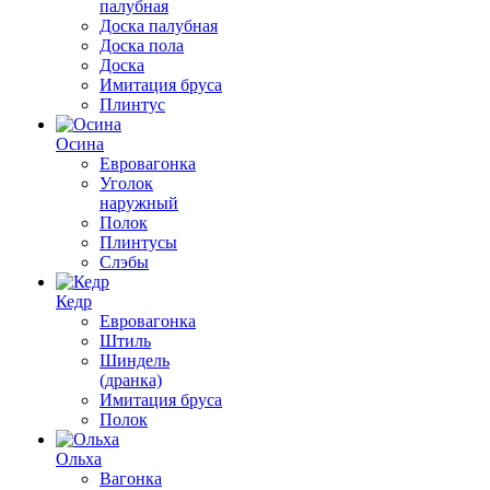
палубная
Доска палубная
Доска пола
Доска
Имитация бруса
Плинтус
Осина
Евровагонка
Уголок
наружный
Полок
Плинтусы
Слэбы
Кедр
Евровагонка
Штиль
Шиндель
(дранка)
Имитация бруса
Полок
Ольха
Вагонка