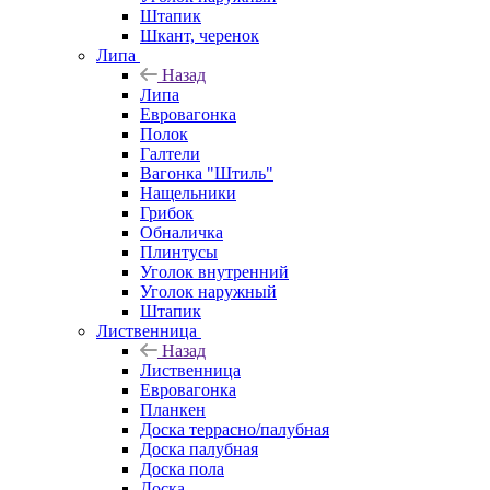
Штапик
Шкант, черенок
Липа
Назад
Липа
Евровагонка
Полок
Галтели
Вагонка "Штиль"
Нащельники
Грибок
Обналичка
Плинтусы
Уголок внутренний
Уголок наружный
Штапик
Лиственница
Назад
Лиственница
Евровагонка
Планкен
Доска террасно/палубная
Доска палубная
Доска пола
Доска