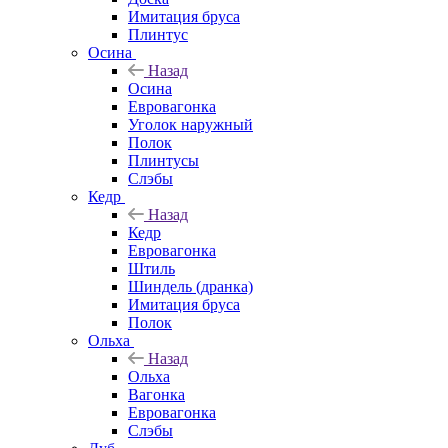
Имитация бруса
Плинтус
Осина
Назад
Осина
Евровагонка
Уголок наружный
Полок
Плинтусы
Слэбы
Кедр
Назад
Кедр
Евровагонка
Штиль
Шиндель (дранка)
Имитация бруса
Полок
Ольха
Назад
Ольха
Вагонка
Евровагонка
Слэбы