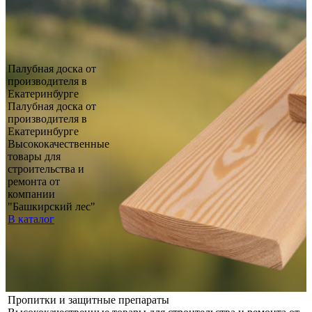
Палубная доска от
производителя в
Екатеринбурге
Палубная доска от
производителя в
Екатеринбурге
Высококачественные
товары для
строительства и
ремонта от
компании
"Башкирский лес"
В каталог
Пропитки и защитные препараты