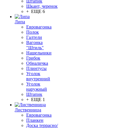
Штапик
Шкант, черенок
+ ЕЩЕ 6
Липа
Евровагонка
Полок
Галтели
Вагонка
"Штиль"
Нащельники
Грибок
Обналичка
Плинтусы
Уголок
внутренний
Уголок
наружный
Штапик
+ ЕЩЕ 1
Лиственница
Евровагонка
Планкен
Доска террасно/