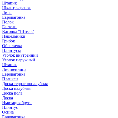
Штапик
Шкант, черенок
Липа
Евровагонка
Полок
Галтели
Вагонка "Штиль"
Нащельники
Грибок
Обналичка
Плинтусы
Уголок внутренний
Уголок наружный
Штапик
Лиственница
Евровагонка
Планкен
Доска террасно/палубная
Доска палубная
Доска пола
Доска
Имитация бруса
Плинтус
Осина
Евровагонка