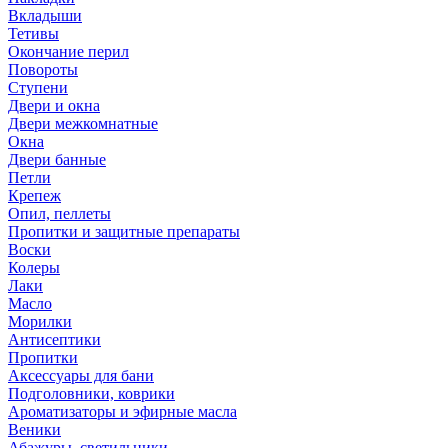
Вкладыши
Тетивы
Окончание перил
Повороты
Ступени
Двери и окна
Двери межкомнатные
Окна
Двери банные
Петли
Крепеж
Опил, пеллеты
Пропитки и защитные препараты
Воски
Колеры
Лаки
Масло
Морилки
Антисептики
Пропитки
Аксессуары для бани
Подголовники, коврики
Ароматизаторы и эфирные масла
Веники
Абажуры, светильники