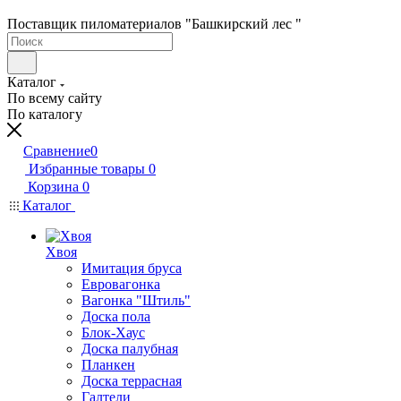
Поставщик пиломатериалов "Башкирский лес "
Каталог
По всему сайту
По каталогу
Сравнение
0
Избранные товары
0
Корзина
0
Каталог
Хвоя
Имитация бруса
Евровагонка
Вагонка "Штиль"
Доска пола
Блок-Хаус
Доска палубная
Планкен
Доска террасная
Галтели