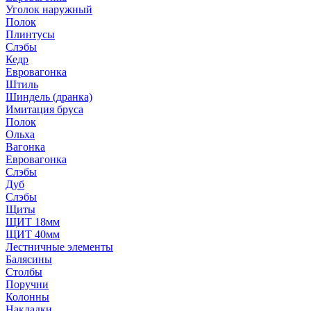
Уголок наружный
Полок
Плинтусы
Слэбы
Кедр
Евровагонка
Штиль
Шиндель (дранка)
Имитация бруса
Полок
Ольха
Вагонка
Евровагонка
Слэбы
Дуб
Слэбы
Щиты
ЩИТ 18мм
ЩИТ 40мм
Лестничные элементы
Балясины
Столбы
Поручни
Колонны
Накладки