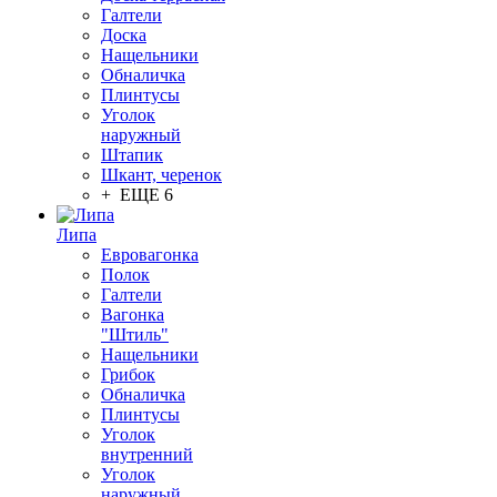
Галтели
Доска
Нащельники
Обналичка
Плинтусы
Уголок
наружный
Штапик
Шкант, черенок
+ ЕЩЕ 6
Липа
Евровагонка
Полок
Галтели
Вагонка
"Штиль"
Нащельники
Грибок
Обналичка
Плинтусы
Уголок
внутренний
Уголок
наружный