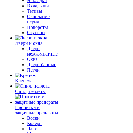
Накладки
Вкладыши
Тетивы
Окончание
перил
Повороты
Ступени
Двери и окна
Двери
межкомнатные
Окна
Двери банные
Петли
Крепеж
Опил, пеллеты
Пропитки и
защитные препараты
Воски
Колеры
Лаки