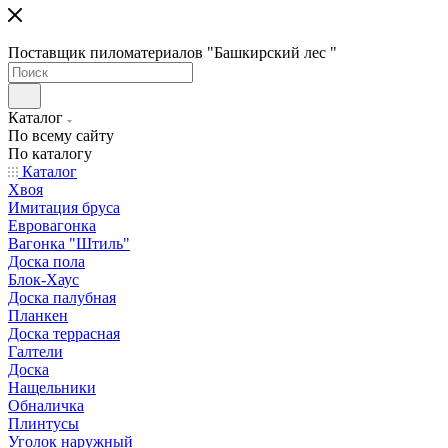
Поставщик пиломатериалов "Башкирский лес "
Каталог
По всему сайту
По каталогу
Каталог
Хвоя
Имитация бруса
Евровагонка
Вагонка "Штиль"
Доска пола
Блок-Хаус
Доска палубная
Планкен
Доска террасная
Галтели
Доска
Нащельники
Обналичка
Плинтусы
Уголок наружный