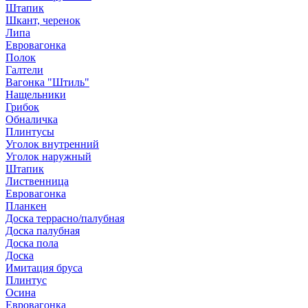
Штапик
Шкант, черенок
Липа
Евровагонка
Полок
Галтели
Вагонка "Штиль"
Нащельники
Грибок
Обналичка
Плинтусы
Уголок внутренний
Уголок наружный
Штапик
Лиственница
Евровагонка
Планкен
Доска террасно/палубная
Доска палубная
Доска пола
Доска
Имитация бруса
Плинтус
Осина
Евровагонка