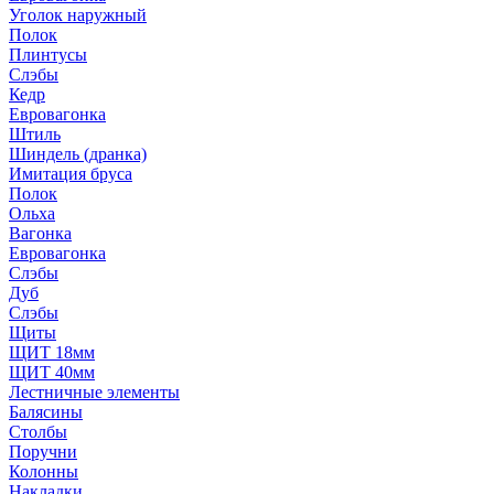
Уголок наружный
Полок
Плинтусы
Слэбы
Кедр
Евровагонка
Штиль
Шиндель (дранка)
Имитация бруса
Полок
Ольха
Вагонка
Евровагонка
Слэбы
Дуб
Слэбы
Щиты
ЩИТ 18мм
ЩИТ 40мм
Лестничные элементы
Балясины
Столбы
Поручни
Колонны
Накладки