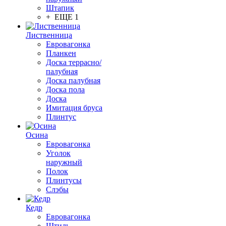
Штапик
+ ЕЩЕ 1
Лиственница
Евровагонка
Планкен
Доска террасно/
палубная
Доска палубная
Доска пола
Доска
Имитация бруса
Плинтус
Осина
Евровагонка
Уголок
наружный
Полок
Плинтусы
Слэбы
Кедр
Евровагонка
Штиль