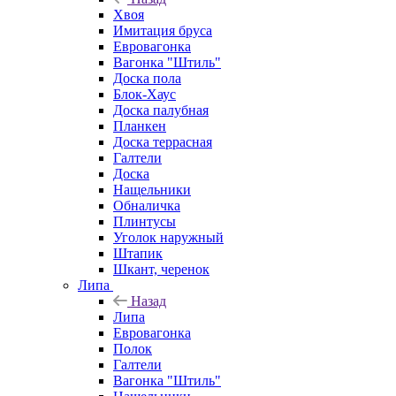
Хвоя
Имитация бруса
Евровагонка
Вагонка "Штиль"
Доска пола
Блок-Хаус
Доска палубная
Планкен
Доска террасная
Галтели
Доска
Нащельники
Обналичка
Плинтусы
Уголок наружный
Штапик
Шкант, черенок
Липа
Назад
Липа
Евровагонка
Полок
Галтели
Вагонка "Штиль"