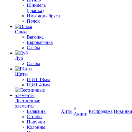
Шиндель
(дранка)
Имитация бруса
Полок
Ольха
Вагонка
Евровагонка
Слэбы
Дуб
Слэбы
Щиты
ЩИТ 18мм
ЩИТ 40мм
Лестничные
элементы
Балясины
Хиты
Распродажа
Новинк
Акции
Столбы
Поручни
Колонны