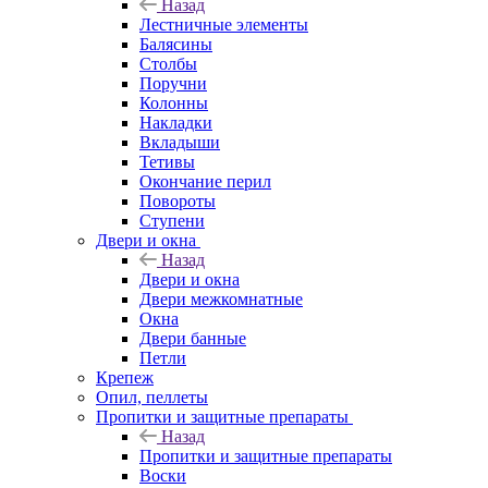
Назад
Лестничные элементы
Балясины
Столбы
Поручни
Колонны
Накладки
Вкладыши
Тетивы
Окончание перил
Повороты
Ступени
Двери и окна
Назад
Двери и окна
Двери межкомнатные
Окна
Двери банные
Петли
Крепеж
Опил, пеллеты
Пропитки и защитные препараты
Назад
Пропитки и защитные препараты
Воски