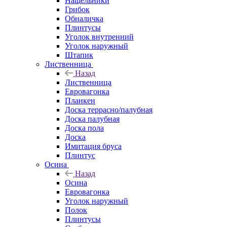
Нащельники
Грибок
Обналичка
Плинтусы
Уголок внутренний
Уголок наружный
Штапик
Лиственница
Назад
Лиственница
Евровагонка
Планкен
Доска террасно/палубная
Доска палубная
Доска пола
Доска
Имитация бруса
Плинтус
Осина
Назад
Осина
Евровагонка
Уголок наружный
Полок
Плинтусы