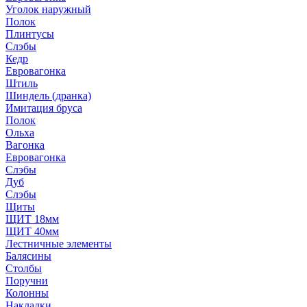
Уголок наружный
Полок
Плинтусы
Слэбы
Кедр
Евровагонка
Штиль
Шиндель (дранка)
Имитация бруса
Полок
Ольха
Вагонка
Евровагонка
Слэбы
Дуб
Слэбы
Щиты
ЩИТ 18мм
ЩИТ 40мм
Лестничные элементы
Балясины
Столбы
Поручни
Колонны
Накладки