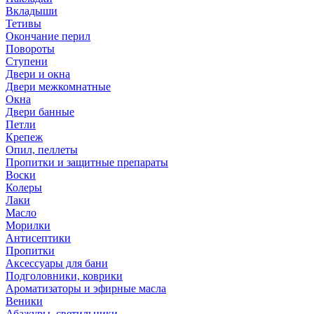
Вкладыши
Тетивы
Окончание перил
Повороты
Ступени
Двери и окна
Двери межкомнатные
Окна
Двери банные
Петли
Крепеж
Опил, пеллеты
Пропитки и защитные препараты
Воски
Колеры
Лаки
Масло
Морилки
Антисептики
Пропитки
Аксессуары для бани
Подголовники, коврики
Ароматизаторы и эфирные масла
Веники
Абажуры, светильники