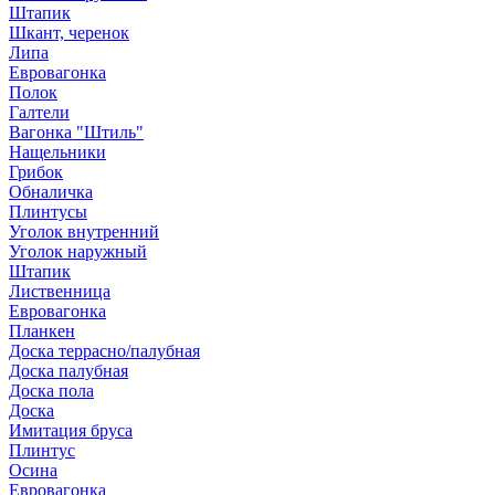
Штапик
Шкант, черенок
Липа
Евровагонка
Полок
Галтели
Вагонка "Штиль"
Нащельники
Грибок
Обналичка
Плинтусы
Уголок внутренний
Уголок наружный
Штапик
Лиственница
Евровагонка
Планкен
Доска террасно/палубная
Доска палубная
Доска пола
Доска
Имитация бруса
Плинтус
Осина
Евровагонка