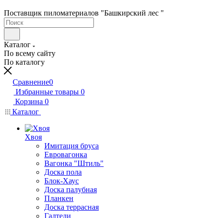
Поставщик пиломатериалов "Башкирский лес "
Каталог
По всему сайту
По каталогу
Сравнение
0
Избранные товары
0
Корзина
0
Каталог
Хвоя
Имитация бруса
Евровагонка
Вагонка "Штиль"
Доска пола
Блок-Хаус
Доска палубная
Планкен
Доска террасная
Галтели