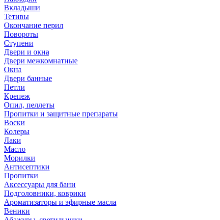
Вкладыши
Тетивы
Окончание перил
Повороты
Ступени
Двери и окна
Двери межкомнатные
Окна
Двери банные
Петли
Крепеж
Опил, пеллеты
Пропитки и защитные препараты
Воски
Колеры
Лаки
Масло
Морилки
Антисептики
Пропитки
Аксессуары для бани
Подголовники, коврики
Ароматизаторы и эфирные масла
Веники
Абажуры, светильники