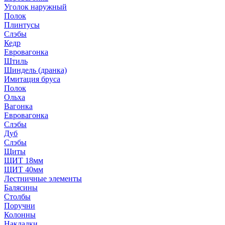
Уголок наружный
Полок
Плинтусы
Слэбы
Кедр
Евровагонка
Штиль
Шиндель (дранка)
Имитация бруса
Полок
Ольха
Вагонка
Евровагонка
Слэбы
Дуб
Слэбы
Щиты
ЩИТ 18мм
ЩИТ 40мм
Лестничные элементы
Балясины
Столбы
Поручни
Колонны
Накладки