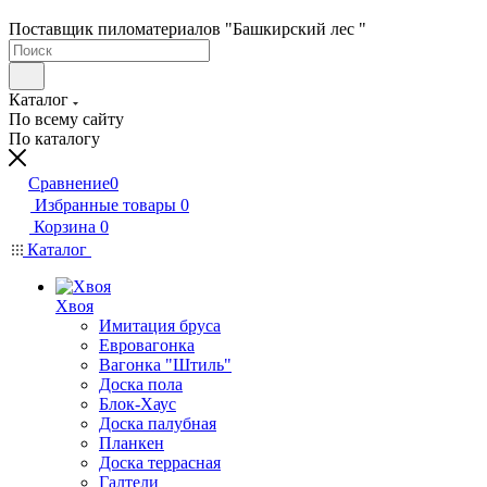
Поставщик пиломатериалов "Башкирский лес "
Каталог
По всему сайту
По каталогу
Сравнение
0
Избранные товары
0
Корзина
0
Каталог
Хвоя
Имитация бруса
Евровагонка
Вагонка "Штиль"
Доска пола
Блок-Хаус
Доска палубная
Планкен
Доска террасная
Галтели