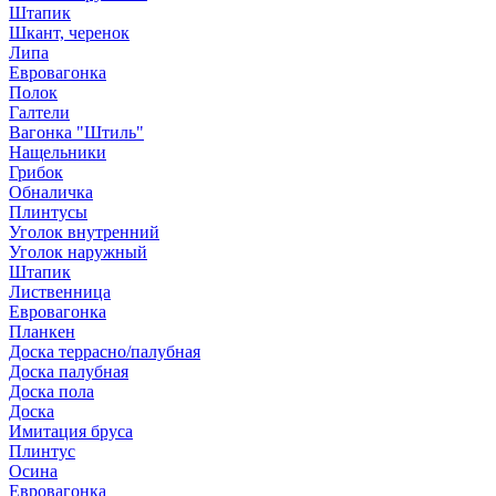
Штапик
Шкант, черенок
Липа
Евровагонка
Полок
Галтели
Вагонка "Штиль"
Нащельники
Грибок
Обналичка
Плинтусы
Уголок внутренний
Уголок наружный
Штапик
Лиственница
Евровагонка
Планкен
Доска террасно/палубная
Доска палубная
Доска пола
Доска
Имитация бруса
Плинтус
Осина
Евровагонка