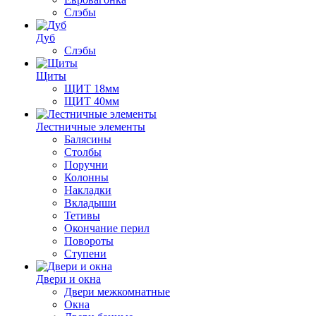
Слэбы
Дуб
Слэбы
Щиты
ЩИТ 18мм
ЩИТ 40мм
Лестничные элементы
Балясины
Столбы
Поручни
Колонны
Накладки
Вкладыши
Тетивы
Окончание перил
Повороты
Ступени
Двери и окна
Двери межкомнатные
Окна