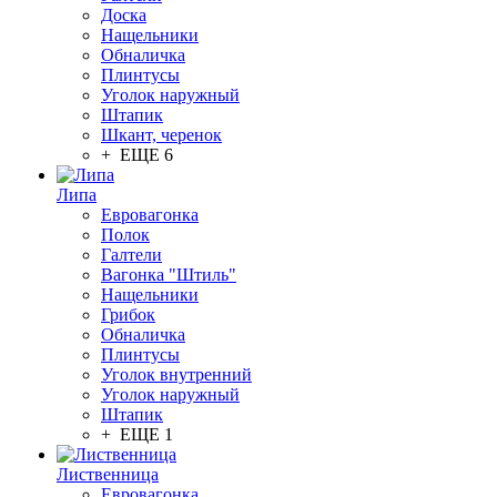
Доска
Нащельники
Обналичка
Плинтусы
Уголок наружный
Штапик
Шкант, черенок
+ ЕЩЕ 6
Липа
Евровагонка
Полок
Галтели
Вагонка "Штиль"
Нащельники
Грибок
Обналичка
Плинтусы
Уголок внутренний
Уголок наружный
Штапик
+ ЕЩЕ 1
Лиственница
Евровагонка