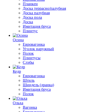
Планкен
Доска террасно/палубная
Доска палубная
Доска пола
Доска
Имитация бруса
Плинтус
Осина
Евровагонка
Уголок наружный
Полок
Плинтусы
Слэбы
Кедр
Евровагонка
Штиль
Шиндель (дранка)
Имитация бруса
Полок
Ольха
Вагонка
Евровагонка