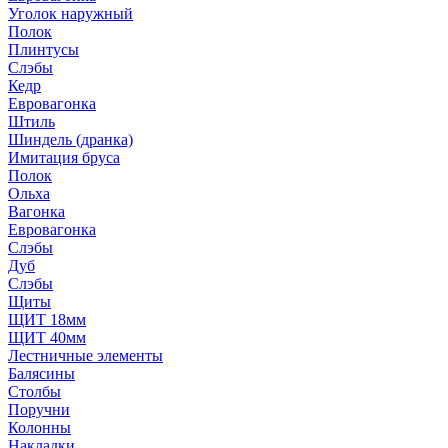
Уголок наружный
Полок
Плинтусы
Слэбы
Кедр
Евровагонка
Штиль
Шиндель (дранка)
Имитация бруса
Полок
Ольха
Вагонка
Евровагонка
Слэбы
Дуб
Слэбы
Щиты
ЩИТ 18мм
ЩИТ 40мм
Лестничные элементы
Балясины
Столбы
Поручни
Колонны
Накладки