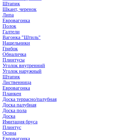
Штапик
Шкант, черенок
Липа
Евровагонка
Полок
Галтели
Вагонка "Штиль"
Нащельники
Грибок
Обналичка
Плинтусы
Уголок внутренний
Уголок наружный
Штапик
Лиственница
Евровагонка
Планкен
Доска террасно/палубная
Доска палубная
Доска пола
Доска
Имитация бруса
Плинтус
Осина
Евровагонка