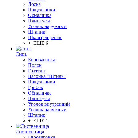
Доска
Нащельники
Обналичка
Плинтусы
Уголок наружный
Штапик
Шкант, черенок
+ ЕЩЕ 6
Липа
Евровагонка
Полок
Галтели
Вагонка "Штиль"
Нащельники
Грибок
Обналичка
Плинтусы
Уголок внутренний
Уголок наружный
Штапик
+ ЕЩЕ 1
Лиственница
Евровагонка