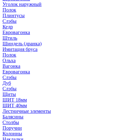
Уголок наружный
Полок
Плинтусы
Слэбы
Кедр
Евровагонка
Штиль
Шиндель (дранка)
Имитация бруса
Полок
Ольха
Вагонка
Евровагонка
Слэбы
Дуб
Слэбы
Щиты
ЩИТ 18мм
ЩИТ 40мм
Лестничные элементы
Балясины
Столбы
Поручни
Колонны
Накладки