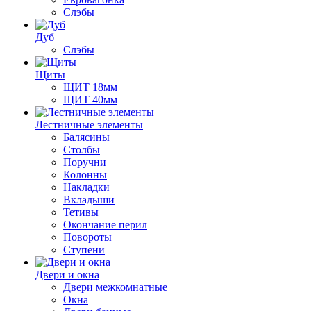
Слэбы
Дуб
Слэбы
Щиты
ЩИТ 18мм
ЩИТ 40мм
Лестничные элементы
Балясины
Столбы
Поручни
Колонны
Накладки
Вкладыши
Тетивы
Окончание перил
Повороты
Ступени
Двери и окна
Двери межкомнатные
Окна