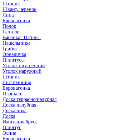
Штапик
Шкант, черенок
Липа
Евровагонка
Полок
Галтели
Вагонка "Штиль"
Нащельники
Грибок
Обналичка
Плинтусы
Уголок внутренний
Уголок наружный
Штапик
Лиственница
Евровагонка
Планкен
Доска террасно/палубная
Доска палубная
Доска пола
Доска
Имитация бруса
Плинтус
Осина
Евровагонка