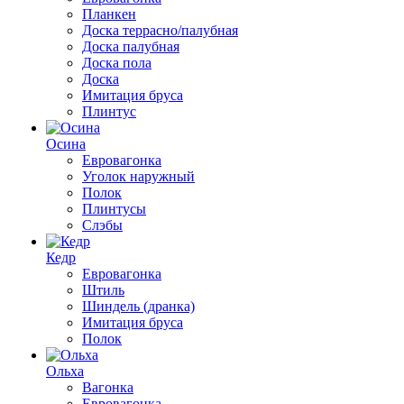
Планкен
Доска террасно/палубная
Доска палубная
Доска пола
Доска
Имитация бруса
Плинтус
Осина
Евровагонка
Уголок наружный
Полок
Плинтусы
Слэбы
Кедр
Евровагонка
Штиль
Шиндель (дранка)
Имитация бруса
Полок
Ольха
Вагонка
Евровагонка