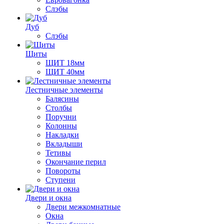
Слэбы
Дуб
Слэбы
Щиты
ЩИТ 18мм
ЩИТ 40мм
Лестничные элементы
Балясины
Столбы
Поручни
Колонны
Накладки
Вкладыши
Тетивы
Окончание перил
Повороты
Ступени
Двери и окна
Двери межкомнатные
Окна