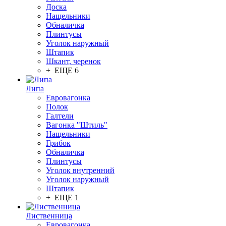
Доска
Нащельники
Обналичка
Плинтусы
Уголок наружный
Штапик
Шкант, черенок
+ ЕЩЕ 6
Липа
Евровагонка
Полок
Галтели
Вагонка "Штиль"
Нащельники
Грибок
Обналичка
Плинтусы
Уголок внутренний
Уголок наружный
Штапик
+ ЕЩЕ 1
Лиственница
Евровагонка