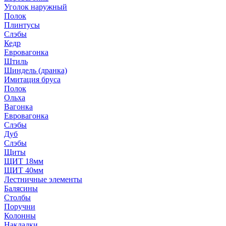
Уголок наружный
Полок
Плинтусы
Слэбы
Кедр
Евровагонка
Штиль
Шиндель (дранка)
Имитация бруса
Полок
Ольха
Вагонка
Евровагонка
Слэбы
Дуб
Слэбы
Щиты
ЩИТ 18мм
ЩИТ 40мм
Лестничные элементы
Балясины
Столбы
Поручни
Колонны
Накладки