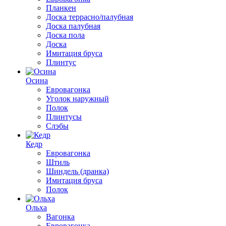
Планкен
Доска террасно/палубная
Доска палубная
Доска пола
Доска
Имитация бруса
Плинтус
Осина
Евровагонка
Уголок наружный
Полок
Плинтусы
Слэбы
Кедр
Евровагонка
Штиль
Шиндель (дранка)
Имитация бруса
Полок
Ольха
Вагонка
Евровагонка