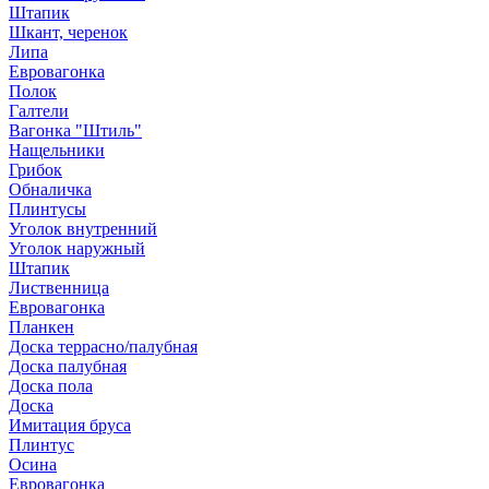
Штапик
Шкант, черенок
Липа
Евровагонка
Полок
Галтели
Вагонка "Штиль"
Нащельники
Грибок
Обналичка
Плинтусы
Уголок внутренний
Уголок наружный
Штапик
Лиственница
Евровагонка
Планкен
Доска террасно/палубная
Доска палубная
Доска пола
Доска
Имитация бруса
Плинтус
Осина
Евровагонка