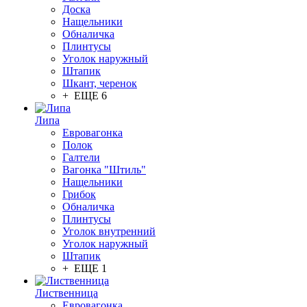
Доска
Нащельники
Обналичка
Плинтусы
Уголок наружный
Штапик
Шкант, черенок
+ ЕЩЕ 6
Липа
Евровагонка
Полок
Галтели
Вагонка "Штиль"
Нащельники
Грибок
Обналичка
Плинтусы
Уголок внутренний
Уголок наружный
Штапик
+ ЕЩЕ 1
Лиственница
Евровагонка