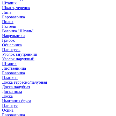
Штапик
Шкант, черенок
Липа
Евровагонка
Полок
Галтели
Вагонка "Штиль"
Нащельники
Грибок
Обналичка
Плинтусы
Уголок внутренний
Уголок наружный
Штапик
Лиственница
Евровагонка
Планкен
Доска террасно/палубная
Доска палубная
Доска пола
Доска
Имитация бруса
Плинтус
Осина
Евровагонка