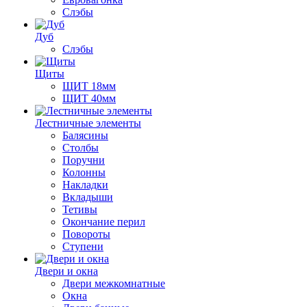
Слэбы
Дуб
Слэбы
Щиты
ЩИТ 18мм
ЩИТ 40мм
Лестничные элементы
Балясины
Столбы
Поручни
Колонны
Накладки
Вкладыши
Тетивы
Окончание перил
Повороты
Ступени
Двери и окна
Двери межкомнатные
Окна