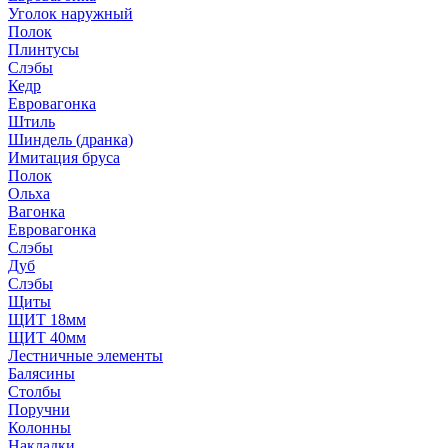
Уголок наружный
Полок
Плинтусы
Слэбы
Кедр
Евровагонка
Штиль
Шиндель (дранка)
Имитация бруса
Полок
Ольха
Вагонка
Евровагонка
Слэбы
Дуб
Слэбы
Щиты
ЩИТ 18мм
ЩИТ 40мм
Лестничные элементы
Балясины
Столбы
Поручни
Колонны
Накладки