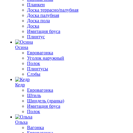
Планкен
Доска террасно/палубная
Доска палубная
Доска пола
Доска
Имитация бруса
Плинтус
Осина
Евровагонка
Уголок наружный
Полок
Плинтусы
Слэбы
Кедр
Евровагонка
Штиль
Шиндель (дранка)
Имитация бруса
Полок
Ольха
Вагонка
Евровагонка