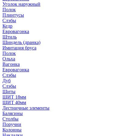
Уголок наружный
Полок
Плинтусы
Слэбы
Кедр
Евровагонка
Штиль
Шиндель (дранка)
Имитация бруса
Полок
Ольха
Вагонка
Евровагонка
Слэбы
Дуб
Слэбы
Щиты
ЩИТ 18мм
ЩИТ 40мм
Лестничные элементы
Балясины
Столбы
Поручни
Колонны
Накладки