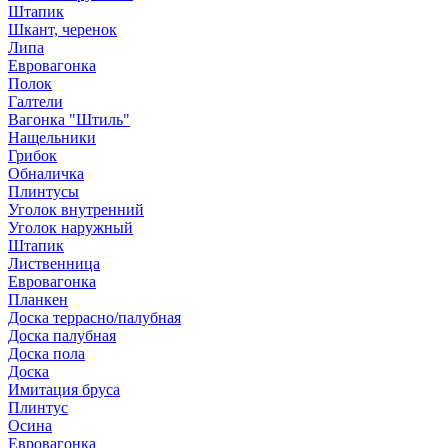
Штапик
Шкант, черенок
Липа
Евровагонка
Полок
Галтели
Вагонка "Штиль"
Нащельники
Грибок
Обналичка
Плинтусы
Уголок внутренний
Уголок наружный
Штапик
Лиственница
Евровагонка
Планкен
Доска террасно/палубная
Доска палубная
Доска пола
Доска
Имитация бруса
Плинтус
Осина
Евровагонка