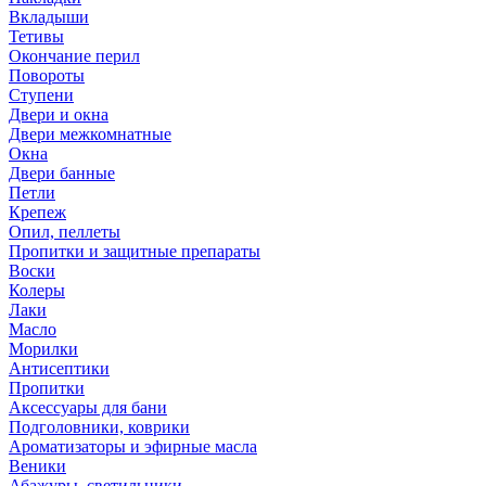
Вкладыши
Тетивы
Окончание перил
Повороты
Ступени
Двери и окна
Двери межкомнатные
Окна
Двери банные
Петли
Крепеж
Опил, пеллеты
Пропитки и защитные препараты
Воски
Колеры
Лаки
Масло
Морилки
Антисептики
Пропитки
Аксессуары для бани
Подголовники, коврики
Ароматизаторы и эфирные масла
Веники
Абажуры, светильники