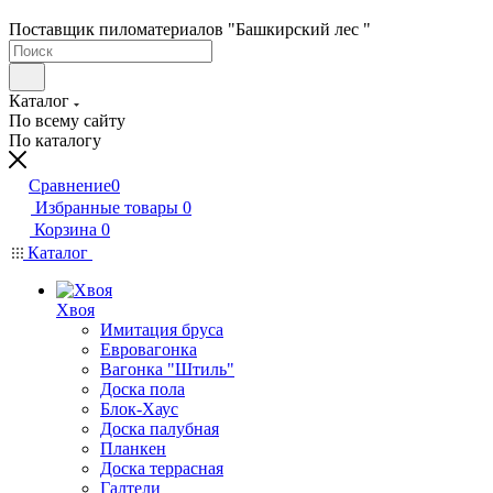
Поставщик пиломатериалов "Башкирский лес "
Каталог
По всему сайту
По каталогу
Сравнение
0
Избранные товары
0
Корзина
0
Каталог
Хвоя
Имитация бруса
Евровагонка
Вагонка "Штиль"
Доска пола
Блок-Хаус
Доска палубная
Планкен
Доска террасная
Галтели