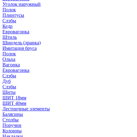
Уголок наружный
Полок
Плинтусы
Слэбы
Кедр
Евровагонка
Штиль
Шиндель (дранка)
Имитация бруса
Полок
Ольха
Вагонка
Евровагонка
Слэбы
Дуб
Слэбы
Щиты
ЩИТ 18мм
ЩИТ 40мм
Лестничные элементы
Балясины
Столбы
Поручни
Колонны
Накладки