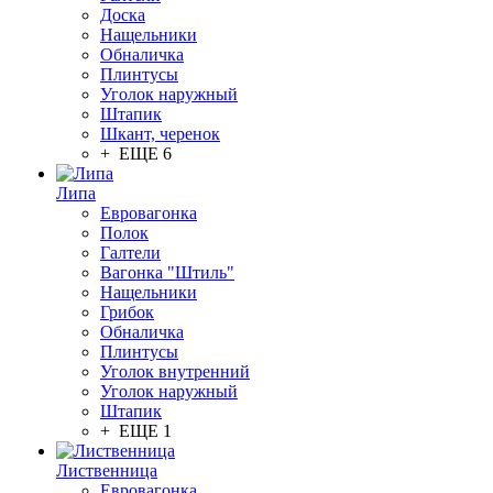
Доска
Нащельники
Обналичка
Плинтусы
Уголок наружный
Штапик
Шкант, черенок
+ ЕЩЕ 6
Липа
Евровагонка
Полок
Галтели
Вагонка "Штиль"
Нащельники
Грибок
Обналичка
Плинтусы
Уголок внутренний
Уголок наружный
Штапик
+ ЕЩЕ 1
Лиственница
Евровагонка