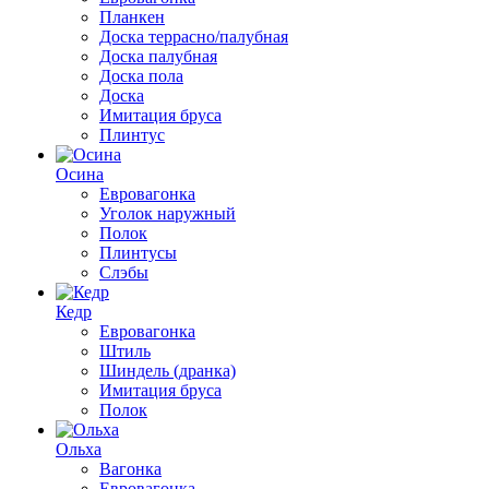
Планкен
Доска террасно/палубная
Доска палубная
Доска пола
Доска
Имитация бруса
Плинтус
Осина
Евровагонка
Уголок наружный
Полок
Плинтусы
Слэбы
Кедр
Евровагонка
Штиль
Шиндель (дранка)
Имитация бруса
Полок
Ольха
Вагонка
Евровагонка