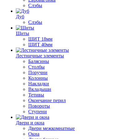
Слэбы
Дуб
Слэбы
Щиты
ЩИТ 18мм
ЩИТ 40мм
Лестничные элементы
Балясины
Столбы
Поручни
Колонны
Накладки
Вкладыши
Тетивы
Окончание перил
Повороты
Ступени
Двери и окна
Двери межкомнатные
Окна