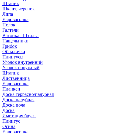
Штапик
Шкант, черенок
Липа
Евровагонка
Полок
Галтели
Вагонка "Штиль"
Нащельники
Грибок
Обналичка
Плинтусы
Уголок внутренний
Уголок наружный
Штапик
Лиственница
Евровагонка
Планкен
Доска террасно/палубная
Доска палубная
Доска пола
Доска
Имитация бруса
Плинтус
Осина
Евровагонка