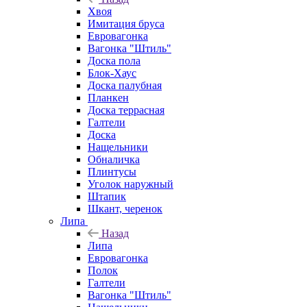
Хвоя
Имитация бруса
Евровагонка
Вагонка "Штиль"
Доска пола
Блок-Хаус
Доска палубная
Планкен
Доска террасная
Галтели
Доска
Нащельники
Обналичка
Плинтусы
Уголок наружный
Штапик
Шкант, черенок
Липа
Назад
Липа
Евровагонка
Полок
Галтели
Вагонка "Штиль"