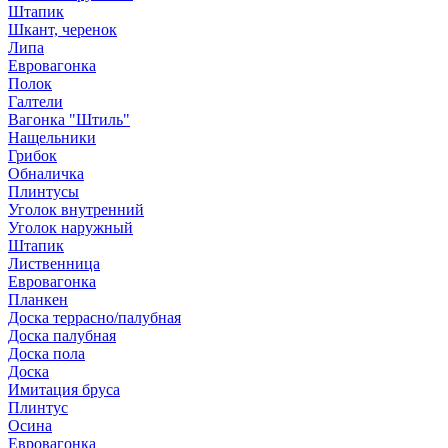
Штапик
Шкант, черенок
Липа
Евровагонка
Полок
Галтели
Вагонка "Штиль"
Нащельники
Грибок
Обналичка
Плинтусы
Уголок внутренний
Уголок наружный
Штапик
Лиственница
Евровагонка
Планкен
Доска террасно/палубная
Доска палубная
Доска пола
Доска
Имитация бруса
Плинтус
Осина
Евровагонка