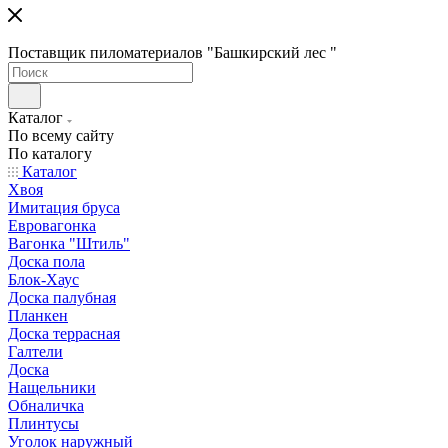
Поставщик пиломатериалов "Башкирский лес "
Каталог
По всему сайту
По каталогу
Каталог
Хвоя
Имитация бруса
Евровагонка
Вагонка "Штиль"
Доска пола
Блок-Хаус
Доска палубная
Планкен
Доска террасная
Галтели
Доска
Нащельники
Обналичка
Плинтусы
Уголок наружный