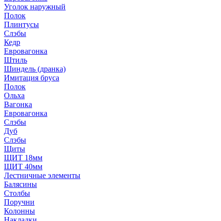
Уголок наружный
Полок
Плинтусы
Слэбы
Кедр
Евровагонка
Штиль
Шиндель (дранка)
Имитация бруса
Полок
Ольха
Вагонка
Евровагонка
Слэбы
Дуб
Слэбы
Щиты
ЩИТ 18мм
ЩИТ 40мм
Лестничные элементы
Балясины
Столбы
Поручни
Колонны
Накладки