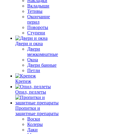
Накладки
Вкладыши
Тетивы
Окончание
перил
Повороты
Ступени
Двери и окна
Двери
межкомнатные
Окна
Двери банные
Петли
Крепеж
Опил, пеллеты
Пропитки и
защитные препараты
Воски
Колеры
Лаки