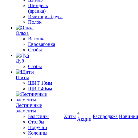
Шиндель
(дранка)
Имитация бруса
Полок
Ольха
Вагонка
Евровагонка
Слэбы
Дуб
Слэбы
Щиты
ЩИТ 18мм
ЩИТ 40мм
Лестничные
элементы
Балясины
Хиты
Распродажа
Новинк
Акции
Столбы
Поручни
Колонны