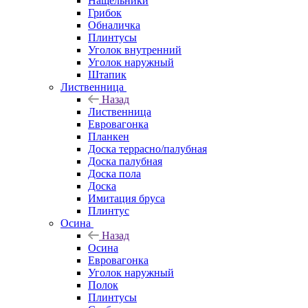
Нащельники
Грибок
Обналичка
Плинтусы
Уголок внутренний
Уголок наружный
Штапик
Лиственница
Назад
Лиственница
Евровагонка
Планкен
Доска террасно/палубная
Доска палубная
Доска пола
Доска
Имитация бруса
Плинтус
Осина
Назад
Осина
Евровагонка
Уголок наружный
Полок
Плинтусы