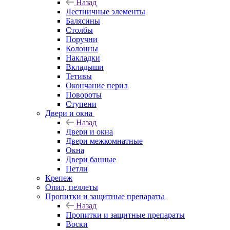
Назад
Лестничные элементы
Балясины
Столбы
Поручни
Колонны
Накладки
Вкладыши
Тетивы
Окончание перил
Повороты
Ступени
Двери и окна
Назад
Двери и окна
Двери межкомнатные
Окна
Двери банные
Петли
Крепеж
Опил, пеллеты
Пропитки и защитные препараты
Назад
Пропитки и защитные препараты
Воски