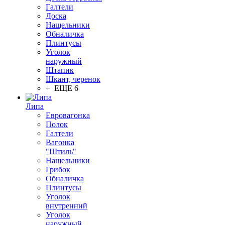
Галтели
Доска
Нащельники
Обналичка
Плинтусы
Уголок
наружный
Штапик
Шкант, черенок
+ ЕЩЕ 6
Липа
Евровагонка
Полок
Галтели
Вагонка
"Штиль"
Нащельники
Грибок
Обналичка
Плинтусы
Уголок
внутренний
Уголок
наружный