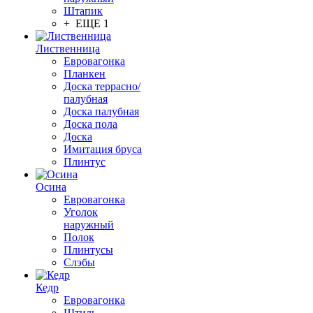
Штапик
+ ЕЩЕ 1
Лиственница
Евровагонка
Планкен
Доска террасно/
палубная
Доска палубная
Доска пола
Доска
Имитация бруса
Плинтус
Осина
Евровагонка
Уголок
наружный
Полок
Плинтусы
Слэбы
Кедр
Евровагонка
Штиль