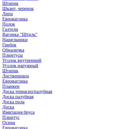
Штапик
Шкант, черенок
Липа
Евровагонка
Полок
Галтели
Вагонка "Штиль"
Нащельники
Грибок
Обналичка
Плинтусы
Уголок внутренний
Уголок наружный
Штапик
Лиственница
Евровагонка
Планкен
Доска террасно/палубная
Доска палубная
Доска пола
Доска
Имитация бруса
Плинтус
Осина
Евровагонка