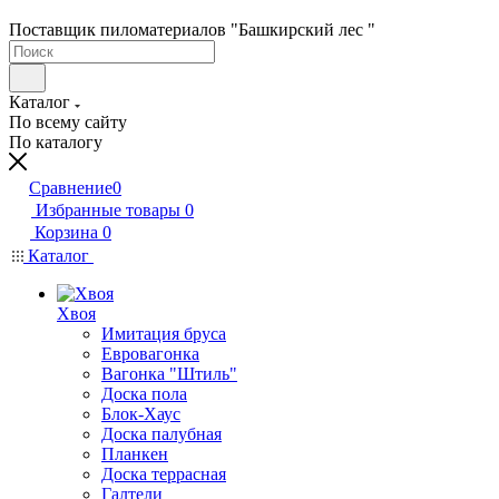
Поставщик пиломатериалов "Башкирский лес "
Каталог
По всему сайту
По каталогу
Сравнение
0
Избранные товары
0
Корзина
0
Каталог
Хвоя
Имитация бруса
Евровагонка
Вагонка "Штиль"
Доска пола
Блок-Хаус
Доска палубная
Планкен
Доска террасная
Галтели