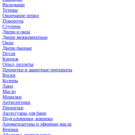
Вкладыши
Тетивы
Окончание перил
Повороты
Ступени
Двери и окна
Двери межкомнатные
Окна
Двери банные
Петли
Крепеж
Опил, пеллеты
Пропитки и защитные препараты
Воски
Колеры
Лаки
Масло
Морилки
Антисептики
Пропитки
Аксессуары для бани
Подголовники, коврики
Ароматизаторы и эфирные масла
Веники
Абажуры, светильники