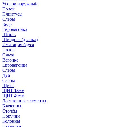
Уголок наружный
Полок
Плинтусы
Слэбы
Кедр
Евровагонка
Штиль
Шиндель (дранка)
Имитация бруса
Полок
Ольха
Вагонка
Евровагонка
Слэбы
Дуб
Слэбы
Щиты
ЩИТ 18мм
ЩИТ 40мм
Лестничные элементы
Балясины
Столбы
Поручни
Колонны
Накладки