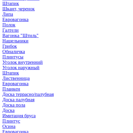
Штапик
Шкант, черенок
Липа
Евровагонка
Полок
Галтели
Вагонка "Штиль"
Нащельники
Грибок
Обналичка
Плинтусы
Уголок внутренний
Уголок наружный
Штапик
Лиственница
Евровагонка
Планкен
Доска террасно/палубная
Доска палубная
Доска пола
Доска
Имитация бруса
Плинтус
Осина
Евровагонка