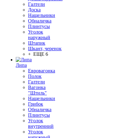
Галтели
Доска
Нащельники
Обналичка
Плинтусы
Уголок
наружный
Штапик
Шкант, черенок
+ ЕЩЕ 6
Липа
Евровагонка
Полок
Галтели
Вагонка
"Штиль"
Нащельники
Грибок
Обналичка
Плинтусы
Уголок
внутренний
Уголок
наружный