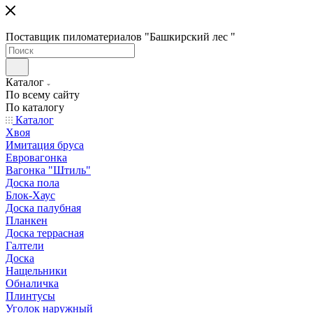
Поставщик пиломатериалов "Башкирский лес "
Каталог
По всему сайту
По каталогу
Каталог
Хвоя
Имитация бруса
Евровагонка
Вагонка "Штиль"
Доска пола
Блок-Хаус
Доска палубная
Планкен
Доска террасная
Галтели
Доска
Нащельники
Обналичка
Плинтусы
Уголок наружный