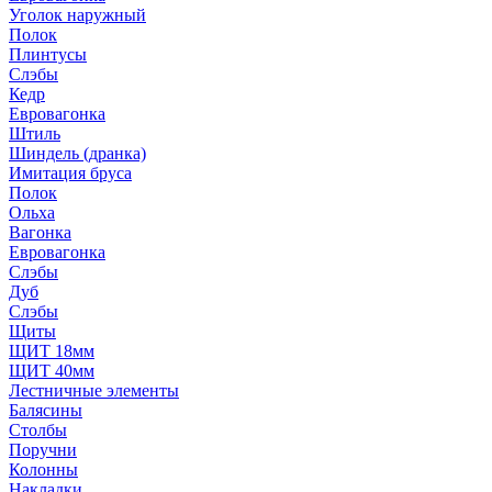
Уголок наружный
Полок
Плинтусы
Слэбы
Кедр
Евровагонка
Штиль
Шиндель (дранка)
Имитация бруса
Полок
Ольха
Вагонка
Евровагонка
Слэбы
Дуб
Слэбы
Щиты
ЩИТ 18мм
ЩИТ 40мм
Лестничные элементы
Балясины
Столбы
Поручни
Колонны
Накладки