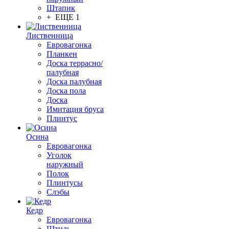
Штапик
+ ЕЩЕ 1
Лиственница
Евровагонка
Планкен
Доска террасно/
палубная
Доска палубная
Доска пола
Доска
Имитация бруса
Плинтус
Осина
Евровагонка
Уголок
наружный
Полок
Плинтусы
Слэбы
Кедр
Евровагонка
Штиль