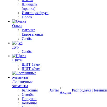
Шиндель
(дранка)
Имитация бруса
Полок
Ольха
Вагонка
Евровагонка
Слэбы
Дуб
Слэбы
Щиты
ЩИТ 18мм
ЩИТ 40мм
Лестничные
элементы
Балясины
Хиты
Распродажа
Новинк
Акции
Столбы
Поручни
Колонны