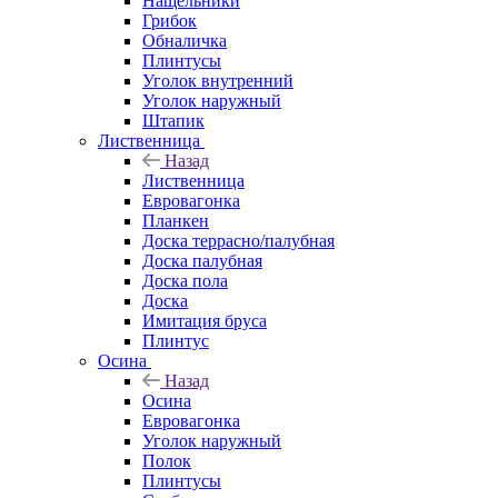
Нащельники
Грибок
Обналичка
Плинтусы
Уголок внутренний
Уголок наружный
Штапик
Лиственница
Назад
Лиственница
Евровагонка
Планкен
Доска террасно/палубная
Доска палубная
Доска пола
Доска
Имитация бруса
Плинтус
Осина
Назад
Осина
Евровагонка
Уголок наружный
Полок
Плинтусы