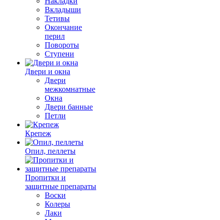
Накладки
Вкладыши
Тетивы
Окончание
перил
Повороты
Ступени
Двери и окна
Двери
межкомнатные
Окна
Двери банные
Петли
Крепеж
Опил, пеллеты
Пропитки и
защитные препараты
Воски
Колеры
Лаки