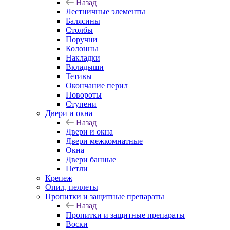
Назад
Лестничные элементы
Балясины
Столбы
Поручни
Колонны
Накладки
Вкладыши
Тетивы
Окончание перил
Повороты
Ступени
Двери и окна
Назад
Двери и окна
Двери межкомнатные
Окна
Двери банные
Петли
Крепеж
Опил, пеллеты
Пропитки и защитные препараты
Назад
Пропитки и защитные препараты
Воски