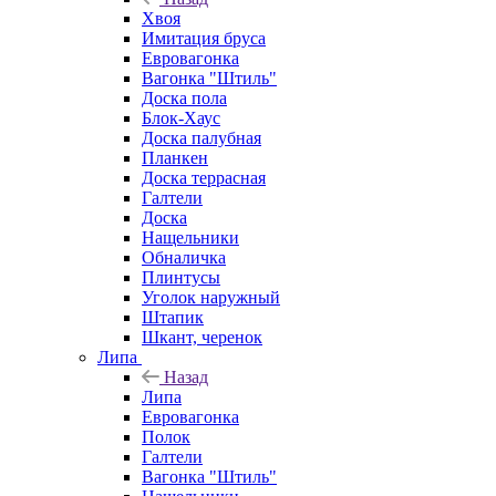
Хвоя
Имитация бруса
Евровагонка
Вагонка "Штиль"
Доска пола
Блок-Хаус
Доска палубная
Планкен
Доска террасная
Галтели
Доска
Нащельники
Обналичка
Плинтусы
Уголок наружный
Штапик
Шкант, черенок
Липа
Назад
Липа
Евровагонка
Полок
Галтели
Вагонка "Штиль"