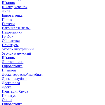
Штапик
Шкант, черенок
Липа
Евровагонка
Полок
Галтели
Вагонка "Штиль"
Нащельники
Грибок
Обналичка
Плинтусы
Уголок внутренний
Уголок наружный
Штапик
Лиственница
Евровагонка
Планкен
Доска террасно/палубная
Доска палубная
Доска пола
Доска
Имитация бруса
Плинтус
Осина
Евровагонка