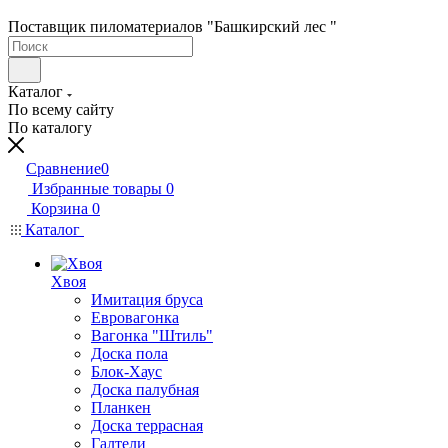
Поставщик пиломатериалов "Башкирский лес "
Каталог
По всему сайту
По каталогу
Сравнение
0
Избранные товары
0
Корзина
0
Каталог
Хвоя
Имитация бруса
Евровагонка
Вагонка "Штиль"
Доска пола
Блок-Хаус
Доска палубная
Планкен
Доска террасная
Галтели