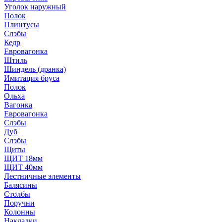
Уголок наружный
Полок
Плинтусы
Слэбы
Кедр
Евровагонка
Штиль
Шиндель (дранка)
Имитация бруса
Полок
Ольха
Вагонка
Евровагонка
Слэбы
Дуб
Слэбы
Щиты
ЩИТ 18мм
ЩИТ 40мм
Лестничные элементы
Балясины
Столбы
Поручни
Колонны
Накладки