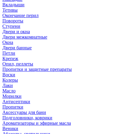
Вкладыши
Тетивы
Окончание перил
Повороты
Ступени
Двери и окна
Двери межкомнатные
Окна
Двери банные
Петли
Крепеж
Опил, пеллеты
Пропитки и защитные препараты
Воски
Колеры
Лаки
Масло
Морилки
Антисептики
Пропитки
Аксессуары для бани
Подголовники, коврики
Ароматизаторы и эфирные масла
Веники
Абажуры, светильники