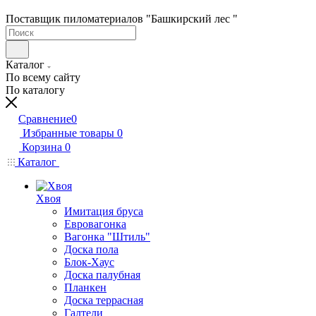
Поставщик пиломатериалов "Башкирский лес "
Каталог
По всему сайту
По каталогу
Сравнение
0
Избранные товары
0
Корзина
0
Каталог
Хвоя
Имитация бруса
Евровагонка
Вагонка "Штиль"
Доска пола
Блок-Хаус
Доска палубная
Планкен
Доска террасная
Галтели