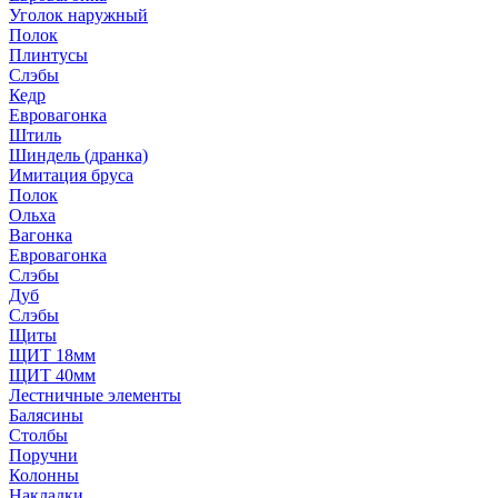
Уголок наружный
Полок
Плинтусы
Слэбы
Кедр
Евровагонка
Штиль
Шиндель (дранка)
Имитация бруса
Полок
Ольха
Вагонка
Евровагонка
Слэбы
Дуб
Слэбы
Щиты
ЩИТ 18мм
ЩИТ 40мм
Лестничные элементы
Балясины
Столбы
Поручни
Колонны
Накладки