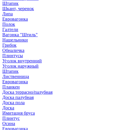
Штапик
Шкант, черенок
Липа
Евровагонка
Полок
Галтели
Вагонка "Штиль"
Нащельники
Грибок
Обналичка
Плинтусы
Уголок внутренний
Уголок наружный
Штапик
Лиственница
Евровагонка
Планкен
Доска террасно/палубная
Доска палубная
Доска пола
Доска
Имитация бруса
Плинтус
Осина
Евровагонка