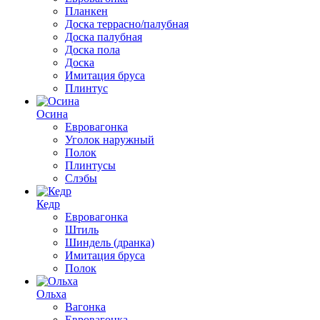
Планкен
Доска террасно/палубная
Доска палубная
Доска пола
Доска
Имитация бруса
Плинтус
Осина
Евровагонка
Уголок наружный
Полок
Плинтусы
Слэбы
Кедр
Евровагонка
Штиль
Шиндель (дранка)
Имитация бруса
Полок
Ольха
Вагонка
Евровагонка