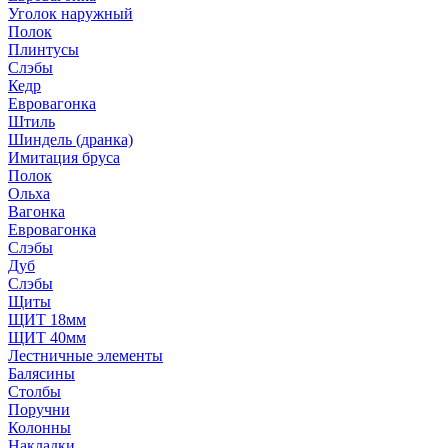
Уголок наружный
Полок
Плинтусы
Слэбы
Кедр
Евровагонка
Штиль
Шиндель (дранка)
Имитация бруса
Полок
Ольха
Вагонка
Евровагонка
Слэбы
Дуб
Слэбы
Щиты
ЩИТ 18мм
ЩИТ 40мм
Лестничные элементы
Балясины
Столбы
Поручни
Колонны
Накладки