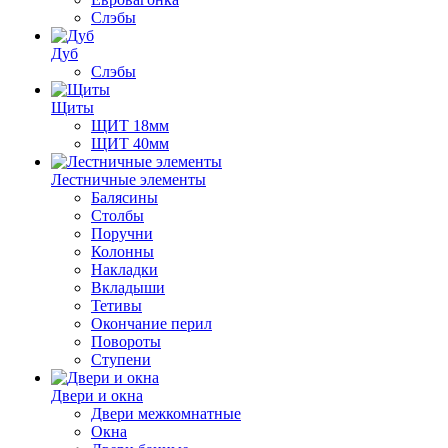
Слэбы
Дуб
Слэбы
Щиты
ЩИТ 18мм
ЩИТ 40мм
Лестничные элементы
Балясины
Столбы
Поручни
Колонны
Накладки
Вкладыши
Тетивы
Окончание перил
Повороты
Ступени
Двери и окна
Двери межкомнатные
Окна