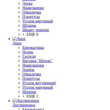
Доска
Нащельники
Обналичка
Плинтусы
Уголок наружный
Штапик
Шкант, черенок
+ ЕЩЕ 6
Липа
Евровагонка
Полок
Галтели
Вагонка "Штиль"
Нащельники
Грибок
Обналичка
Плинтусы
Уголок внутренний
Уголок наружный
Штапик
+ ЕЩЕ 1
Лиственница
Евровагонка