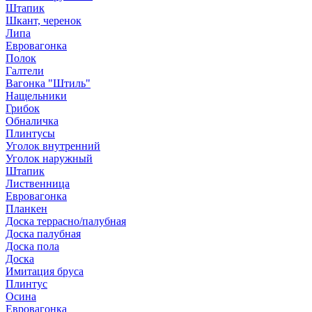
Штапик
Шкант, черенок
Липа
Евровагонка
Полок
Галтели
Вагонка "Штиль"
Нащельники
Грибок
Обналичка
Плинтусы
Уголок внутренний
Уголок наружный
Штапик
Лиственница
Евровагонка
Планкен
Доска террасно/палубная
Доска палубная
Доска пола
Доска
Имитация бруса
Плинтус
Осина
Евровагонка