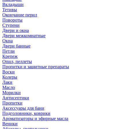
Вкладыши
Тетивы
Окончание перил
Повороты
Ступени
Двери и окна
Двери межкомнатные
Окна
Двери банные
Петли
Крепеж
Опил, пеллеты
Пропитки и защитные препараты
Воски
Колеры
Лаки
Масло
Морилки
Антисептики
Пропитки
Аксессуары для бани
Подголовники, коврики
Ароматизаторы и эфирные масла
Веники
Абажуры, светильники