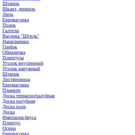
Штапик
Шкант, черенок
Липа
Евровагонка
Полок
Галтели
Вагонка "Штиль"
Нащельники
Грибок
Обналичка
Плинтусы
Уголок внутренний
Уголок наружный
Штапик
Лиственница
Евровагонка
Планкен
Доска террасно/палубная
Доска палубная
Доска пола
Доска
Имитация бруса
Плинтус
Осина
Евровагонка