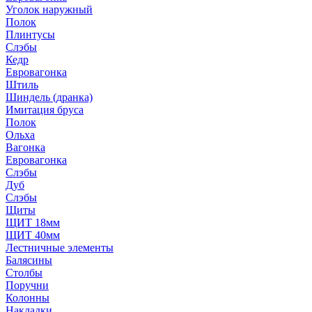
Уголок наружный
Полок
Плинтусы
Слэбы
Кедр
Евровагонка
Штиль
Шиндель (дранка)
Имитация бруса
Полок
Ольха
Вагонка
Евровагонка
Слэбы
Дуб
Слэбы
Щиты
ЩИТ 18мм
ЩИТ 40мм
Лестничные элементы
Балясины
Столбы
Поручни
Колонны
Накладки