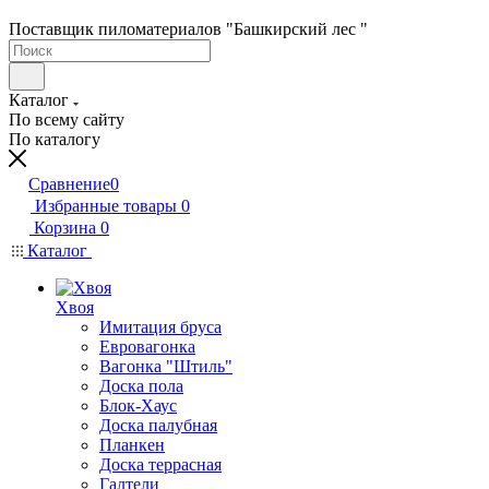
Поставщик пиломатериалов "Башкирский лес "
Каталог
По всему сайту
По каталогу
Сравнение
0
Избранные товары
0
Корзина
0
Каталог
Хвоя
Имитация бруса
Евровагонка
Вагонка "Штиль"
Доска пола
Блок-Хаус
Доска палубная
Планкен
Доска террасная
Галтели