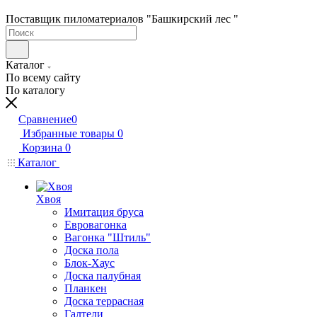
Поставщик пиломатериалов "Башкирский лес "
Каталог
По всему сайту
По каталогу
Сравнение
0
Избранные товары
0
Корзина
0
Каталог
Хвоя
Имитация бруса
Евровагонка
Вагонка "Штиль"
Доска пола
Блок-Хаус
Доска палубная
Планкен
Доска террасная
Галтели