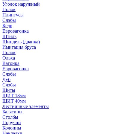
Уголок наружный
Полок
Плинтусы
Слэбы
Кедр
Евровагонка
Штиль
Шиндель (дранка)
Имитация бруса
Полок
Ольха
Вагонка
Евровагонка
Слэбы
Дуб
Слэбы
Щиты
ЩИТ 18мм
ЩИТ 40мм
Лестничные элементы
Балясины
Столбы
Поручни
Колонны
Накладки