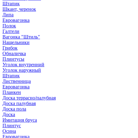
Штапик
Шкант, черенок
Липа
Евровагонка
Полок
Галтели
Вагонка "Штиль"
Нащельники
Грибок
Обналичка
Плинтусы
Уголок внутренний
Уголок наружный
Штапик
Лиственница
Евровагонка
Планкен
Доска террасно/палубная
Доска палубная
Доска пола
Доска
Имитация бруса
Плинтус
Осина
Евровагонка