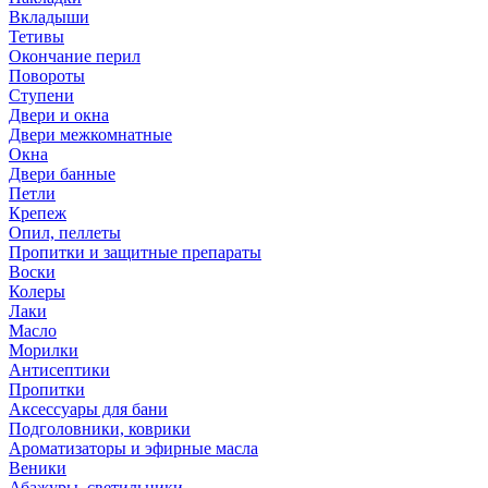
Вкладыши
Тетивы
Окончание перил
Повороты
Ступени
Двери и окна
Двери межкомнатные
Окна
Двери банные
Петли
Крепеж
Опил, пеллеты
Пропитки и защитные препараты
Воски
Колеры
Лаки
Масло
Морилки
Антисептики
Пропитки
Аксессуары для бани
Подголовники, коврики
Ароматизаторы и эфирные масла
Веники
Абажуры, светильники