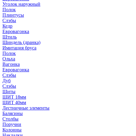
Уголок наружный
Полок
Плинтусы
Слэбы
Кедр
Евровагонка
Штиль
Шиндель (дранка)
Имитация бруса
Полок
Ольха
Вагонка
Евровагонка
Слэбы
Дуб
Слэбы
Щиты
ЩИТ 18мм
ЩИТ 40мм
Лестничные элементы
Балясины
Столбы
Поручни
Колонны
Накладки