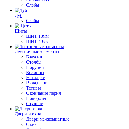
Слэбы
Дуб
Слэбы
Щиты
ЩИТ 18мм
ЩИТ 40мм
Лестничные элементы
Балясины
Столбы
Поручни
Колонны
Накладки
Вкладыши
Тетивы
Окончание перил
Повороты
Ступени
Двери и окна
Двери межкомнатные
Окна