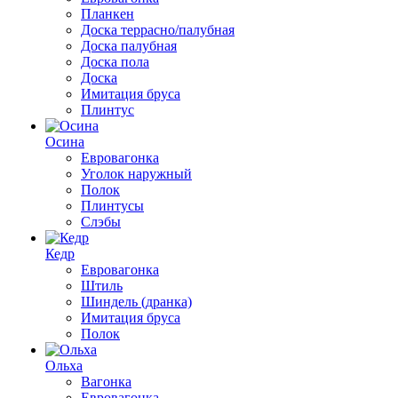
Планкен
Доска террасно/палубная
Доска палубная
Доска пола
Доска
Имитация бруса
Плинтус
Осина
Евровагонка
Уголок наружный
Полок
Плинтусы
Слэбы
Кедр
Евровагонка
Штиль
Шиндель (дранка)
Имитация бруса
Полок
Ольха
Вагонка
Евровагонка