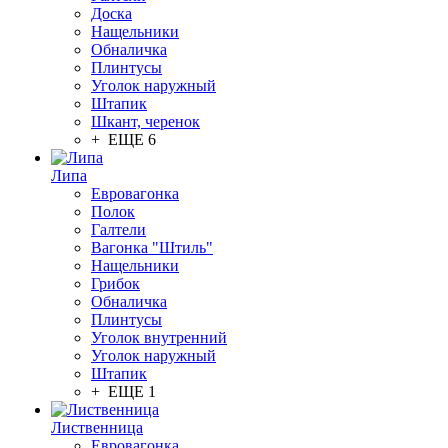
Доска
Нащельники
Обналичка
Плинтусы
Уголок наружный
Штапик
Шкант, черенок
+ ЕЩЕ 6
Липа
Евровагонка
Полок
Галтели
Вагонка "Штиль"
Нащельники
Грибок
Обналичка
Плинтусы
Уголок внутренний
Уголок наружный
Штапик
+ ЕЩЕ 1
Лиственница
Евровагонка