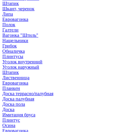
Штапик
Шкант, черенок
Липа
Евровагонка
Полок
Галтели
Вагонка "Штиль"
Нащельники
Грибок
Обналичка
Плинтусы
Уголок внутренний
Уголок наружный
Штапик
Лиственница
Евровагонка
Планкен
Доска террасно/палубная
Доска палубная
Доска пола
Доска
Имитация бруса
Плинтус
Осина
Евровагонка