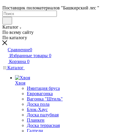
Поставщик пиломатериалов "Башкирский лес "
Каталог
По всему сайту
По каталогу
Сравнение
0
Избранные товары
0
Корзина
0
Каталог
Хвоя
Имитация бруса
Евровагонка
Вагонка "Штиль"
Доска пола
Блок-Хаус
Доска палубная
Планкен
Доска террасная
Галтели