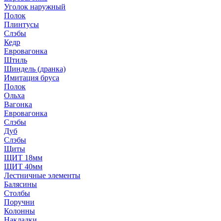
Уголок наружный
Полок
Плинтусы
Слэбы
Кедр
Евровагонка
Штиль
Шиндель (дранка)
Имитация бруса
Полок
Ольха
Вагонка
Евровагонка
Слэбы
Дуб
Слэбы
Щиты
ЩИТ 18мм
ЩИТ 40мм
Лестничные элементы
Балясины
Столбы
Поручни
Колонны
Накладки