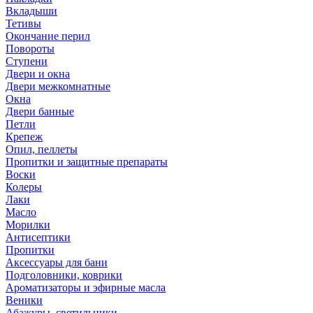
Вкладыши
Тетивы
Окончание перил
Повороты
Ступени
Двери и окна
Двери межкомнатные
Окна
Двери банные
Петли
Крепеж
Опил, пеллеты
Пропитки и защитные препараты
Воски
Колеры
Лаки
Масло
Морилки
Антисептики
Пропитки
Аксессуары для бани
Подголовники, коврики
Ароматизаторы и эфирные масла
Веники
Абажуры, светильники