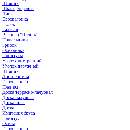
Штапик
Шкант, черенок
Липа
Евровагонка
Полок
Галтели
Вагонка "Штиль"
Нащельники
Грибок
Обналичка
Плинтусы
Уголок внутренний
Уголок наружный
Штапик
Лиственница
Евровагонка
Планкен
Доска террасно/палубная
Доска палубная
Доска пола
Доска
Имитация бруса
Плинтус
Осина
Евровагонка