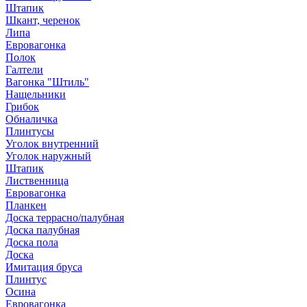
Штапик
Шкант, черенок
Липа
Евровагонка
Полок
Галтели
Вагонка "Штиль"
Нащельники
Грибок
Обналичка
Плинтусы
Уголок внутренний
Уголок наружный
Штапик
Лиственница
Евровагонка
Планкен
Доска террасно/палубная
Доска палубная
Доска пола
Доска
Имитация бруса
Плинтус
Осина
Евровагонка