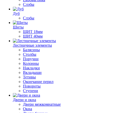
Слэбы
Дуб
Слэбы
Щиты
ЩИТ 18мм
ЩИТ 40мм
Лестничные элементы
Балясины
Столбы
Поручни
Колонны
Накладки
Вкладыши
Тетивы
Окончание перил
Повороты
Ступени
Двери и окна
Двери межкомнатные
Окна