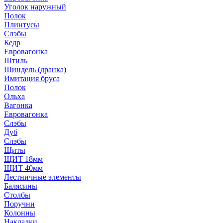
Уголок наружный
Полок
Плинтусы
Слэбы
Кедр
Евровагонка
Штиль
Шиндель (дранка)
Имитация бруса
Полок
Ольха
Вагонка
Евровагонка
Слэбы
Дуб
Слэбы
Щиты
ЩИТ 18мм
ЩИТ 40мм
Лестничные элементы
Балясины
Столбы
Поручни
Колонны
Накладки