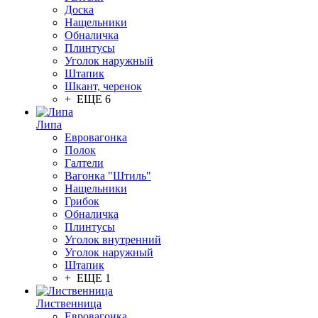
Доска
Нащельники
Обналичка
Плинтусы
Уголок наружный
Штапик
Шкант, черенок
+ ЕЩЕ 6
Липа
Евровагонка
Полок
Галтели
Вагонка "Штиль"
Нащельники
Грибок
Обналичка
Плинтусы
Уголок внутренний
Уголок наружный
Штапик
+ ЕЩЕ 1
Лиственница
Евровагонка