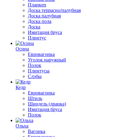
Планкен
Доска террасно/палубная
Доска палубная
Доска пола
Доска
Имитация бруса
Плинтус
Осина
Евровагонка
Уголок наружный
Полок
Плинтусы
Слэбы
Кедр
Евровагонка
Штиль
Шиндель (дранка)
Имитация бруса
Полок
Ольха
Вагонка
Евровагонка