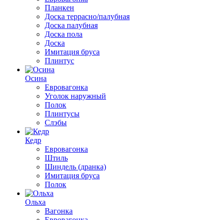
Планкен
Доска террасно/палубная
Доска палубная
Доска пола
Доска
Имитация бруса
Плинтус
Осина
Евровагонка
Уголок наружный
Полок
Плинтусы
Слэбы
Кедр
Евровагонка
Штиль
Шиндель (дранка)
Имитация бруса
Полок
Ольха
Вагонка
Евровагонка