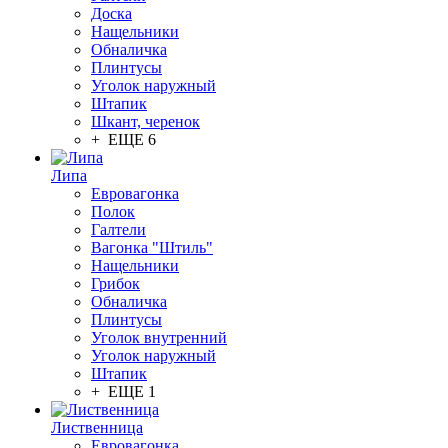
Доска
Нащельники
Обналичка
Плинтусы
Уголок наружный
Штапик
Шкант, черенок
+ ЕЩЕ 6
Липа
Евровагонка
Полок
Галтели
Вагонка "Штиль"
Нащельники
Грибок
Обналичка
Плинтусы
Уголок внутренний
Уголок наружный
Штапик
+ ЕЩЕ 1
Лиственница
Евровагонка