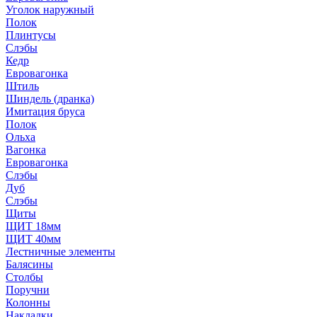
Уголок наружный
Полок
Плинтусы
Слэбы
Кедр
Евровагонка
Штиль
Шиндель (дранка)
Имитация бруса
Полок
Ольха
Вагонка
Евровагонка
Слэбы
Дуб
Слэбы
Щиты
ЩИТ 18мм
ЩИТ 40мм
Лестничные элементы
Балясины
Столбы
Поручни
Колонны
Накладки