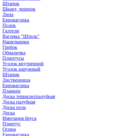
Штапик
Шкант, черенок
Липа
Евровагонка
Полок
Галтели
Вагонка "Штиль"
Нащельники
Грибок
Обналичка
Плинтусы
Уголок внутренний
Уголок наружный
Штапик
Лиственница
Евровагонка
Планкен
Доска террасно/палубная
Доска палубная
Доска пола
Доска
Имитация бруса
Плинтус
Осина
Евровагонка