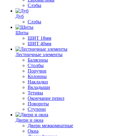
Слэбы
Дуб
Слэбы
Щиты
ЩИТ 18мм
ЩИТ 40мм
Лестничные элементы
Балясины
Столбы
Поручни
Колонны
Накладки
Вкладыши
Тетивы
Окончание перил
Повороты
Ступени
Двери и окна
Двери межкомнатные
Окна