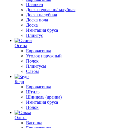
Планкен
Доска террасно/палубная
Доска палубная
Доска пола
Доска
Имитация бруса
Плинтус
Осина
Евровагонка
Уголок наружный
Полок
Плинтусы
Слэбы
Кедр
Евровагонка
Штиль
Шиндель (дранка)
Имитация бруса
Полок
Ольха
Вагонка
Евровагонка