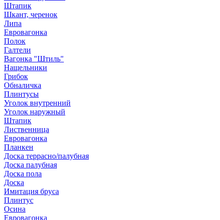
Штапик
Шкант, черенок
Липа
Евровагонка
Полок
Галтели
Вагонка "Штиль"
Нащельники
Грибок
Обналичка
Плинтусы
Уголок внутренний
Уголок наружный
Штапик
Лиственница
Евровагонка
Планкен
Доска террасно/палубная
Доска палубная
Доска пола
Доска
Имитация бруса
Плинтус
Осина
Евровагонка