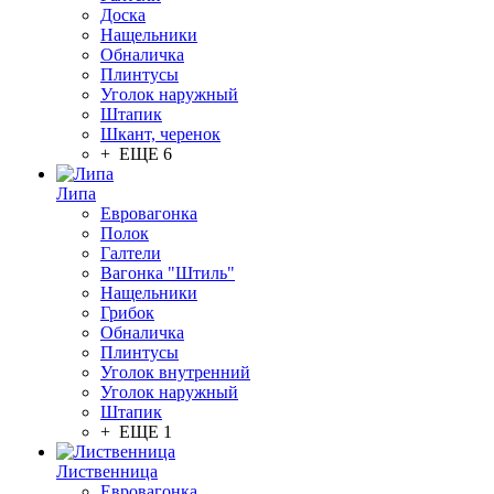
Доска
Нащельники
Обналичка
Плинтусы
Уголок наружный
Штапик
Шкант, черенок
+ ЕЩЕ 6
Липа
Евровагонка
Полок
Галтели
Вагонка "Штиль"
Нащельники
Грибок
Обналичка
Плинтусы
Уголок внутренний
Уголок наружный
Штапик
+ ЕЩЕ 1
Лиственница
Евровагонка