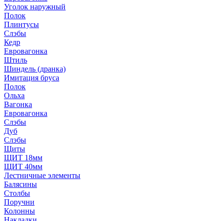
Уголок наружный
Полок
Плинтусы
Слэбы
Кедр
Евровагонка
Штиль
Шиндель (дранка)
Имитация бруса
Полок
Ольха
Вагонка
Евровагонка
Слэбы
Дуб
Слэбы
Щиты
ЩИТ 18мм
ЩИТ 40мм
Лестничные элементы
Балясины
Столбы
Поручни
Колонны
Накладки