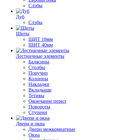
Слэбы
Дуб
Слэбы
Щиты
ЩИТ 18мм
ЩИТ 40мм
Лестничные элементы
Балясины
Столбы
Поручни
Колонны
Накладки
Вкладыши
Тетивы
Окончание перил
Повороты
Ступени
Двери и окна
Двери межкомнатные
Окна