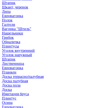
Штапик
Шкант, черенок
Липа
Евровагонка
Полок
Галтели
Вагонка "Штиль"
Нащельники
Грибок
Обналичка
Плинтусы
Уголок внутренний
Уголок наружный
Штапик
Лиственница
Евровагонка
Планкен
Доска террасно/палубная
Доска палубная
Доска пола
Доска
Имитация бруса
Плинтус
Осина
Евровагонка