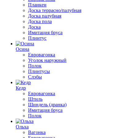
Планкен
Доска террасно/палубная
Доска палубная
Доска пола
Доска
Имитация бруса
Плинтус
Осина
Евровагонка
Уголок наружный
Полок
Плинтусы
Слэбы
Кедр
Евровагонка
Штиль
Шиндель (дранка)
Имитация бруса
Полок
Ольха
Вагонка
Евровагонка