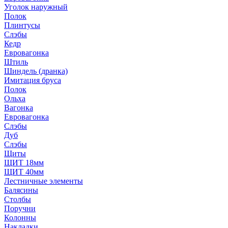
Уголок наружный
Полок
Плинтусы
Слэбы
Кедр
Евровагонка
Штиль
Шиндель (дранка)
Имитация бруса
Полок
Ольха
Вагонка
Евровагонка
Слэбы
Дуб
Слэбы
Щиты
ЩИТ 18мм
ЩИТ 40мм
Лестничные элементы
Балясины
Столбы
Поручни
Колонны
Накладки