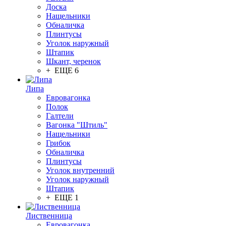
Доска
Нащельники
Обналичка
Плинтусы
Уголок наружный
Штапик
Шкант, черенок
+ ЕЩЕ 6
Липа
Евровагонка
Полок
Галтели
Вагонка "Штиль"
Нащельники
Грибок
Обналичка
Плинтусы
Уголок внутренний
Уголок наружный
Штапик
+ ЕЩЕ 1
Лиственница
Евровагонка