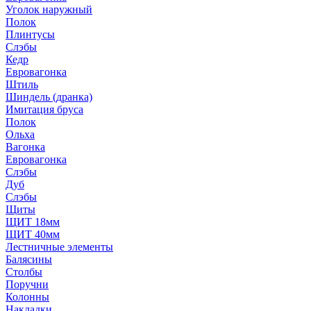
Уголок наружный
Полок
Плинтусы
Слэбы
Кедр
Евровагонка
Штиль
Шиндель (дранка)
Имитация бруса
Полок
Ольха
Вагонка
Евровагонка
Слэбы
Дуб
Слэбы
Щиты
ЩИТ 18мм
ЩИТ 40мм
Лестничные элементы
Балясины
Столбы
Поручни
Колонны
Накладки