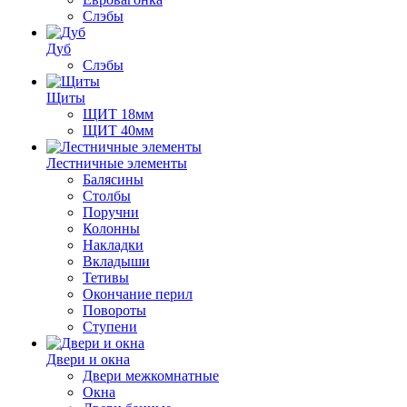
Слэбы
Дуб
Слэбы
Щиты
ЩИТ 18мм
ЩИТ 40мм
Лестничные элементы
Балясины
Столбы
Поручни
Колонны
Накладки
Вкладыши
Тетивы
Окончание перил
Повороты
Ступени
Двери и окна
Двери межкомнатные
Окна