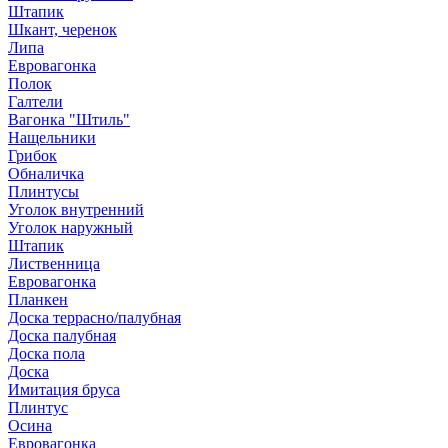
Штапик
Шкант, черенок
Липа
Евровагонка
Полок
Галтели
Вагонка "Штиль"
Нащельники
Грибок
Обналичка
Плинтусы
Уголок внутренний
Уголок наружный
Штапик
Лиственница
Евровагонка
Планкен
Доска террасно/палубная
Доска палубная
Доска пола
Доска
Имитация бруса
Плинтус
Осина
Евровагонка