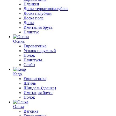
Планкен
Доска террасно/палубная
Доска палубная
Доска пола
Доска
Имитация бруса
Плинтус
Осина
Евровагонка
Уголок наружный
Полок
Плинтусы
Слэбы
Кедр
Евровагонка
Штиль
Шиндель (дранка)
Имитация бруса
Полок
Ольха
Вагонка
Евровагонка