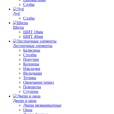
Слэбы
Дуб
Слэбы
Щиты
ЩИТ 18мм
ЩИТ 40мм
Лестничные элементы
Балясины
Столбы
Поручни
Колонны
Накладки
Вкладыши
Тетивы
Окончание перил
Повороты
Ступени
Двери и окна
Двери межкомнатные
Окна