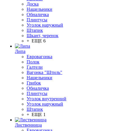
Доска
Нащельники
Обналичка
Плинтусы
Уголок наружный
Штапик
Шкант, черенок
+ ЕЩЕ 6
Липа
Евровагонка
Полок
Галтели
Вагонка "Штиль"
Нащельники
Грибок
Обналичка
Плинтусы
Уголок внутренний
Уголок наружный
Штапик
+ ЕЩЕ 1
Лиственница
Евровагонка