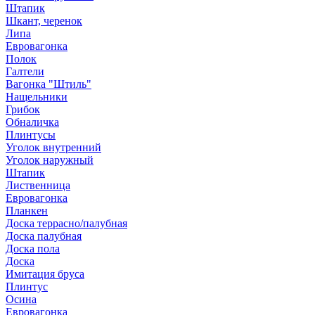
Штапик
Шкант, черенок
Липа
Евровагонка
Полок
Галтели
Вагонка "Штиль"
Нащельники
Грибок
Обналичка
Плинтусы
Уголок внутренний
Уголок наружный
Штапик
Лиственница
Евровагонка
Планкен
Доска террасно/палубная
Доска палубная
Доска пола
Доска
Имитация бруса
Плинтус
Осина
Евровагонка