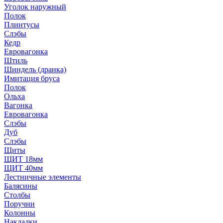
Уголок наружный
Полок
Плинтусы
Слэбы
Кедр
Евровагонка
Штиль
Шиндель (дранка)
Имитация бруса
Полок
Ольха
Вагонка
Евровагонка
Слэбы
Дуб
Слэбы
Щиты
ЩИТ 18мм
ЩИТ 40мм
Лестничные элементы
Балясины
Столбы
Поручни
Колонны
Накладки