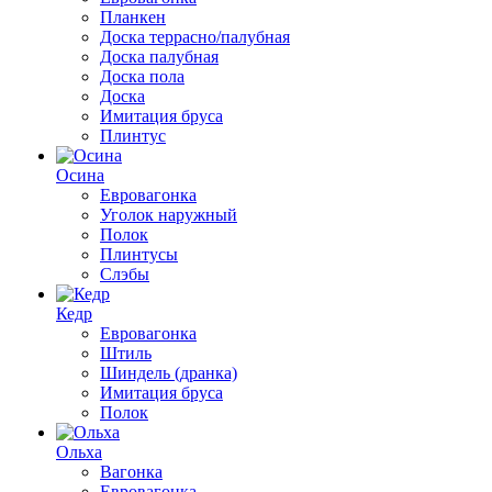
Планкен
Доска террасно/палубная
Доска палубная
Доска пола
Доска
Имитация бруса
Плинтус
Осина
Евровагонка
Уголок наружный
Полок
Плинтусы
Слэбы
Кедр
Евровагонка
Штиль
Шиндель (дранка)
Имитация бруса
Полок
Ольха
Вагонка
Евровагонка