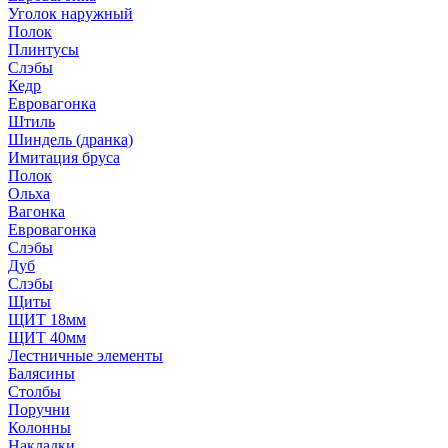
Уголок наружный
Полок
Плинтусы
Слэбы
Кедр
Евровагонка
Штиль
Шиндель (дранка)
Имитация бруса
Полок
Ольха
Вагонка
Евровагонка
Слэбы
Дуб
Слэбы
Щиты
ЩИТ 18мм
ЩИТ 40мм
Лестничные элементы
Балясины
Столбы
Поручни
Колонны
Накладки