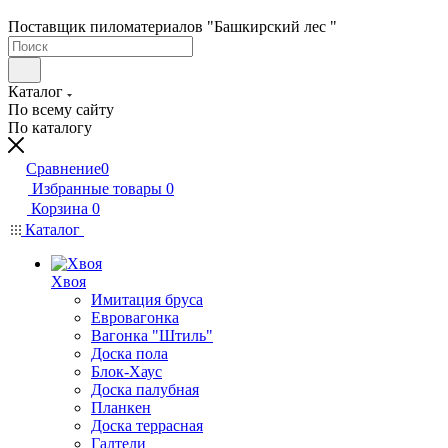
Поставщик пиломатериалов "Башкирский лес "
Каталог
По всему сайту
По каталогу
Сравнение
0
Избранные товары
0
Корзина
0
Каталог
Хвоя
Имитация бруса
Евровагонка
Вагонка "Штиль"
Доска пола
Блок-Хаус
Доска палубная
Планкен
Доска террасная
Галтели