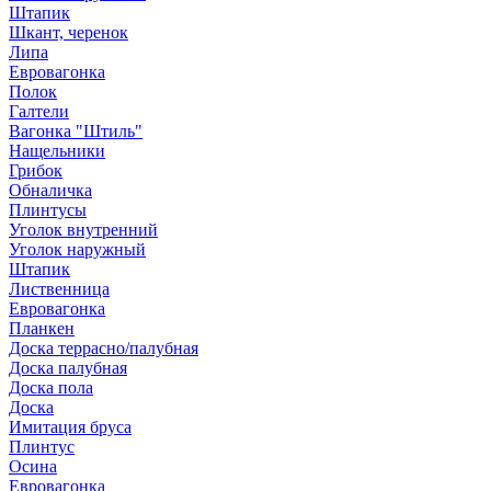
Штапик
Шкант, черенок
Липа
Евровагонка
Полок
Галтели
Вагонка "Штиль"
Нащельники
Грибок
Обналичка
Плинтусы
Уголок внутренний
Уголок наружный
Штапик
Лиственница
Евровагонка
Планкен
Доска террасно/палубная
Доска палубная
Доска пола
Доска
Имитация бруса
Плинтус
Осина
Евровагонка