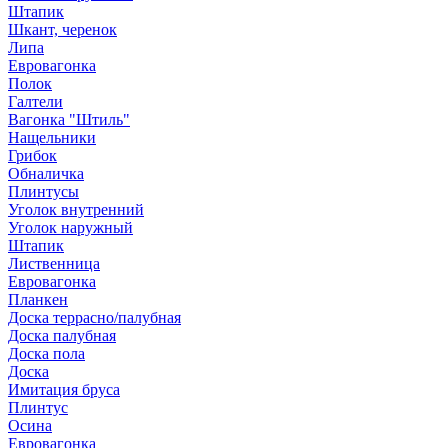
Штапик
Шкант, черенок
Липа
Евровагонка
Полок
Галтели
Вагонка "Штиль"
Нащельники
Грибок
Обналичка
Плинтусы
Уголок внутренний
Уголок наружный
Штапик
Лиственница
Евровагонка
Планкен
Доска террасно/палубная
Доска палубная
Доска пола
Доска
Имитация бруса
Плинтус
Осина
Евровагонка