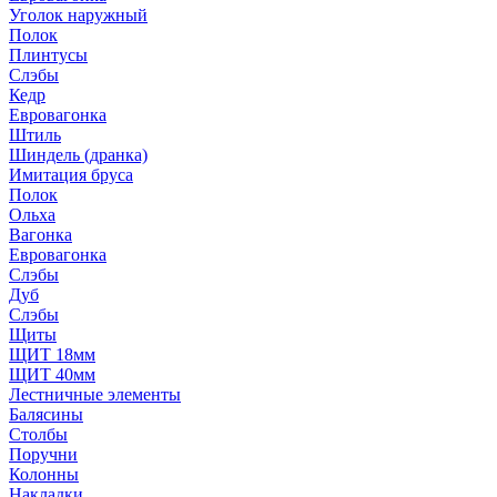
Уголок наружный
Полок
Плинтусы
Слэбы
Кедр
Евровагонка
Штиль
Шиндель (дранка)
Имитация бруса
Полок
Ольха
Вагонка
Евровагонка
Слэбы
Дуб
Слэбы
Щиты
ЩИТ 18мм
ЩИТ 40мм
Лестничные элементы
Балясины
Столбы
Поручни
Колонны
Накладки