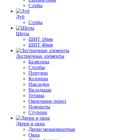
Слэбы
Дуб
Слэбы
Щиты
ЩИТ 18мм
ЩИТ 40мм
Лестничные элементы
Балясины
Столбы
Поручни
Колонны
Накладки
Вкладыши
Тетивы
Окончание перил
Повороты
Ступени
Двери и окна
Двери межкомнатные
Окна