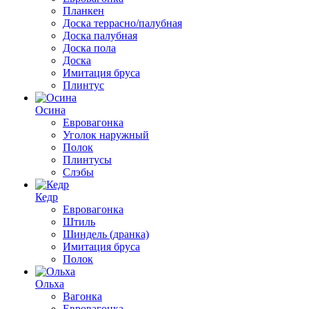
Планкен
Доска террасно/палубная
Доска палубная
Доска пола
Доска
Имитация бруса
Плинтус
Осина
Евровагонка
Уголок наружный
Полок
Плинтусы
Слэбы
Кедр
Евровагонка
Штиль
Шиндель (дранка)
Имитация бруса
Полок
Ольха
Вагонка
Евровагонка