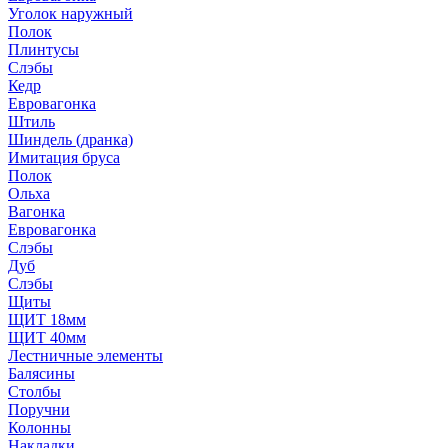
Уголок наружный
Полок
Плинтусы
Слэбы
Кедр
Евровагонка
Штиль
Шиндель (дранка)
Имитация бруса
Полок
Ольха
Вагонка
Евровагонка
Слэбы
Дуб
Слэбы
Щиты
ЩИТ 18мм
ЩИТ 40мм
Лестничные элементы
Балясины
Столбы
Поручни
Колонны
Накладки