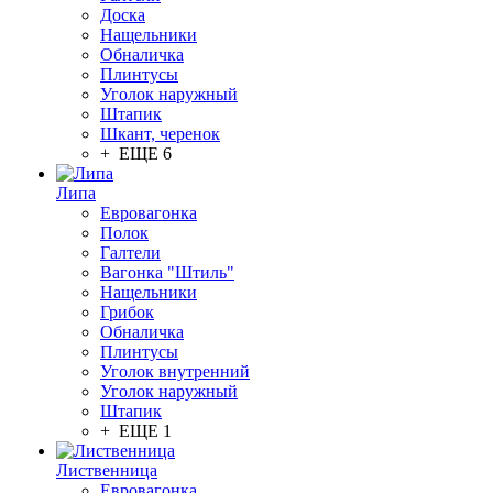
Доска
Нащельники
Обналичка
Плинтусы
Уголок наружный
Штапик
Шкант, черенок
+ ЕЩЕ 6
Липа
Евровагонка
Полок
Галтели
Вагонка "Штиль"
Нащельники
Грибок
Обналичка
Плинтусы
Уголок внутренний
Уголок наружный
Штапик
+ ЕЩЕ 1
Лиственница
Евровагонка