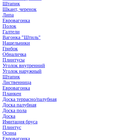
Штапик
Шкант, черенок
Липа
Евровагонка
Полок
Галтели
Вагонка "Штиль"
Нащельники
Грибок
Обналичка
Плинтусы
Уголок внутренний
Уголок наружный
Штапик
Лиственница
Евровагонка
Планкен
Доска террасно/палубная
Доска палубная
Доска пола
Доска
Имитация бруса
Плинтус
Осина
Евровагонка