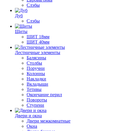
Слэбы
Дуб
Слэбы
Щиты
ЩИТ 18мм
ЩИТ 40мм
Лестничные элементы
Балясины
Столбы
Поручни
Колонны
Накладки
Вкладыши
Тетивы
Окончание перил
Повороты
Ступени
Двери и окна
Двери межкомнатные
Окна