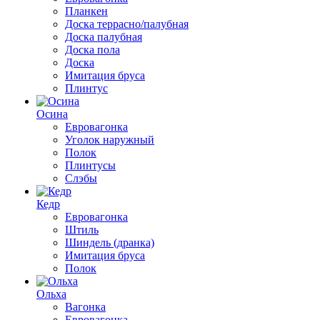
Планкен
Доска террасно/палубная
Доска палубная
Доска пола
Доска
Имитация бруса
Плинтус
Осина
Евровагонка
Уголок наружный
Полок
Плинтусы
Слэбы
Кедр
Евровагонка
Штиль
Шиндель (дранка)
Имитация бруса
Полок
Ольха
Вагонка
Евровагонка