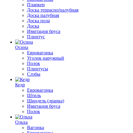
Планкен
Доска террасно/палубная
Доска палубная
Доска пола
Доска
Имитация бруса
Плинтус
Осина
Евровагонка
Уголок наружный
Полок
Плинтусы
Слэбы
Кедр
Евровагонка
Штиль
Шиндель (дранка)
Имитация бруса
Полок
Ольха
Вагонка
Евровагонка