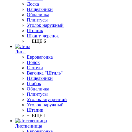
Доска
Нащельники
Обналичка
Плинтусы
Уголок наружный
Штапик
Шкант, черенок
+ ЕЩЕ 6
Липа
Евровагонка
Полок
Галтели
Вагонка "Штиль"
Нащельники
Грибок
Обналичка
Плинтусы
Уголок внутренний
Уголок наружный
Штапик
+ ЕЩЕ 1
Лиственница
Евровагонка