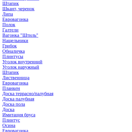
Штапик
Шкант, черенок
Липа
Евровагонка
Полок
Галтели
Вагонка "Штиль"
Нащельники
Грибок
Обналичка
Плинтусы
Уголок внутренний
Уголок наружный
Штапик
Лиственница
Евровагонка
Планкен
Доска террасно/палубная
Доска палубная
Доска пола
Доска
Имитация бруса
Плинтус
Осина
Евровагонка