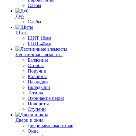
Слэбы
Дуб
Слэбы
Щиты
ЩИТ 18мм
ЩИТ 40мм
Лестничные элементы
Балясины
Столбы
Поручни
Колонны
Накладки
Вкладыши
Тетивы
Окончание перил
Повороты
Ступени
Двери и окна
Двери межкомнатные
Окна