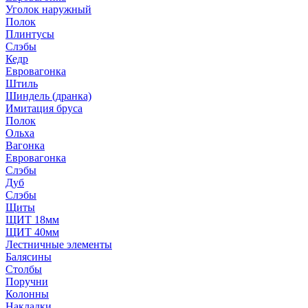
Уголок наружный
Полок
Плинтусы
Слэбы
Кедр
Евровагонка
Штиль
Шиндель (дранка)
Имитация бруса
Полок
Ольха
Вагонка
Евровагонка
Слэбы
Дуб
Слэбы
Щиты
ЩИТ 18мм
ЩИТ 40мм
Лестничные элементы
Балясины
Столбы
Поручни
Колонны
Накладки