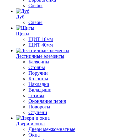
Слэбы
Дуб
Слэбы
Щиты
ЩИТ 18мм
ЩИТ 40мм
Лестничные элементы
Балясины
Столбы
Поручни
Колонны
Накладки
Вкладыши
Тетивы
Окончание перил
Повороты
Ступени
Двери и окна
Двери межкомнатные
Окна