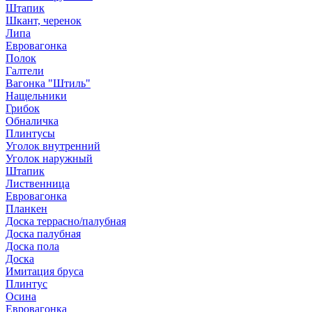
Штапик
Шкант, черенок
Липа
Евровагонка
Полок
Галтели
Вагонка "Штиль"
Нащельники
Грибок
Обналичка
Плинтусы
Уголок внутренний
Уголок наружный
Штапик
Лиственница
Евровагонка
Планкен
Доска террасно/палубная
Доска палубная
Доска пола
Доска
Имитация бруса
Плинтус
Осина
Евровагонка