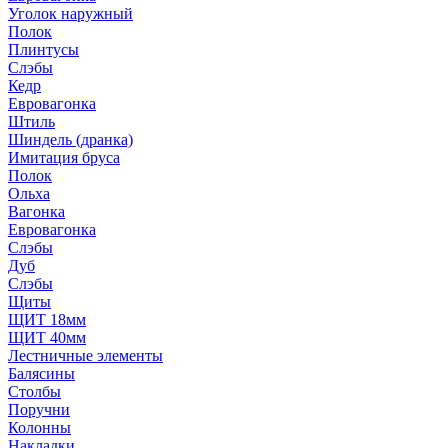
Уголок наружный
Полок
Плинтусы
Слэбы
Кедр
Евровагонка
Штиль
Шиндель (дранка)
Имитация бруса
Полок
Ольха
Вагонка
Евровагонка
Слэбы
Дуб
Слэбы
Щиты
ЩИТ 18мм
ЩИТ 40мм
Лестничные элементы
Балясины
Столбы
Поручни
Колонны
Накладки