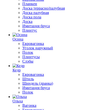
Планкен
Доска террасно/палубная
Доска палубная
Доска пола
Доска
Имитация бруса
Плинтус
Осина
Евровагонка
Уголок наружный
Полок
Плинтусы
Слэбы
Кедр
Евровагонка
Штиль
Шиндель (дранка)
Имитация бруса
Полок
Ольха
Вагонка
Евровагонка