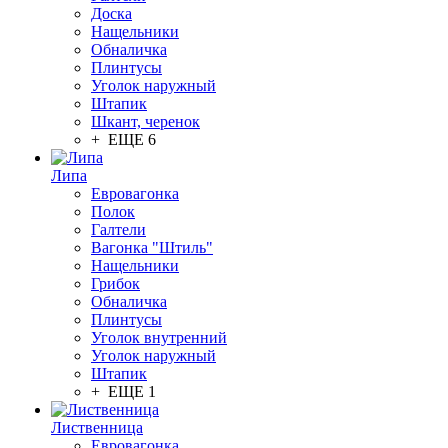
Доска
Нащельники
Обналичка
Плинтусы
Уголок наружный
Штапик
Шкант, черенок
+ ЕЩЕ 6
Липа
Евровагонка
Полок
Галтели
Вагонка "Штиль"
Нащельники
Грибок
Обналичка
Плинтусы
Уголок внутренний
Уголок наружный
Штапик
+ ЕЩЕ 1
Лиственница
Евровагонка