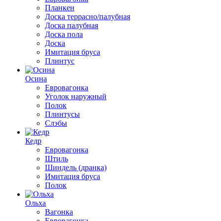
Планкен
Доска террасно/палубная
Доска палубная
Доска пола
Доска
Имитация бруса
Плинтус
Осина
Евровагонка
Уголок наружный
Полок
Плинтусы
Слэбы
Кедр
Евровагонка
Штиль
Шиндель (дранка)
Имитация бруса
Полок
Ольха
Вагонка
Евровагонка