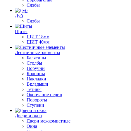
Слэбы
Дуб
Слэбы
Щиты
ЩИТ 18мм
ЩИТ 40мм
Лестничные элементы
Балясины
Столбы
Поручни
Колонны
Накладки
Вкладыши
Тетивы
Окончание перил
Повороты
Ступени
Двери и окна
Двери межкомнатные
Окна