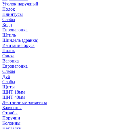
Уголок наружный
Полок
Плинтусы
Слэбы
Кедр
Евровагонка
Штиль
Шиндель (дранка)
Имитация бруса
Полок
Ольха
Вагонка
Евровагонка
Слэбы
Дуб
Слэбы
Щиты
ЩИТ 18мм
ЩИТ 40мм
Лестничные элементы
Балясины
Столбы
Поручни
Колонны
Накладки