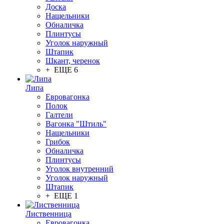
Доска
Нащельники
Обналичка
Плинтусы
Уголок наружный
Штапик
Шкант, черенок
+ ЕЩЕ 6
Липа
Евровагонка
Полок
Галтели
Вагонка "Штиль"
Нащельники
Грибок
Обналичка
Плинтусы
Уголок внутренний
Уголок наружный
Штапик
+ ЕЩЕ 1
Лиственница
Евровагонка