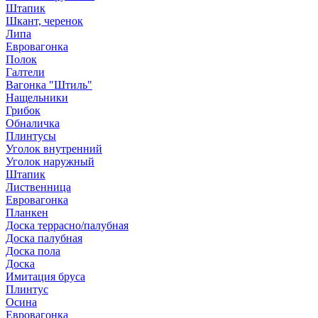
Штапик
Шкант, черенок
Липа
Евровагонка
Полок
Галтели
Вагонка "Штиль"
Нащельники
Грибок
Обналичка
Плинтусы
Уголок внутренний
Уголок наружный
Штапик
Лиственница
Евровагонка
Планкен
Доска террасно/палубная
Доска палубная
Доска пола
Доска
Имитация бруса
Плинтус
Осина
Евровагонка