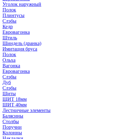
Уголок наружный
Полок
Плинтусы
Слэбы
Кедр
Евровагонка
Штиль
Шиндель (дранка)
Имитация бруса
Полок
Ольха
Вагонка
Евровагонка
Слэбы
Дуб
Слэбы
Щиты
ЩИТ 18мм
ЩИТ 40мм
Лестничные элементы
Балясины
Столбы
Поручни
Колонны
Накладки