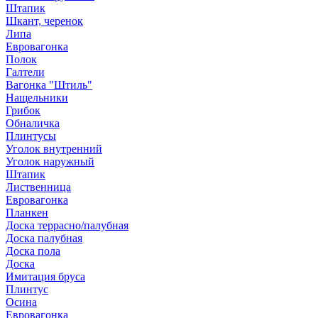
Штапик
Шкант, черенок
Липа
Евровагонка
Полок
Галтели
Вагонка "Штиль"
Нащельники
Грибок
Обналичка
Плинтусы
Уголок внутренний
Уголок наружный
Штапик
Лиственница
Евровагонка
Планкен
Доска террасно/палубная
Доска палубная
Доска пола
Доска
Имитация бруса
Плинтус
Осина
Евровагонка