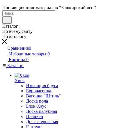
Поставщик пиломатериалов "Башкирский лес "
Каталог
По всему сайту
По каталогу
Сравнение
0
Избранные товары
0
Корзина
0
Каталог
Хвоя
Имитация бруса
Евровагонка
Вагонка "Штиль"
Доска пола
Блок-Хаус
Доска палубная
Планкен
Доска террасная
Галтели