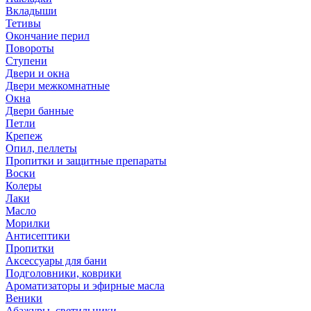
Вкладыши
Тетивы
Окончание перил
Повороты
Ступени
Двери и окна
Двери межкомнатные
Окна
Двери банные
Петли
Крепеж
Опил, пеллеты
Пропитки и защитные препараты
Воски
Колеры
Лаки
Масло
Морилки
Антисептики
Пропитки
Аксессуары для бани
Подголовники, коврики
Ароматизаторы и эфирные масла
Веники
Абажуры, светильники