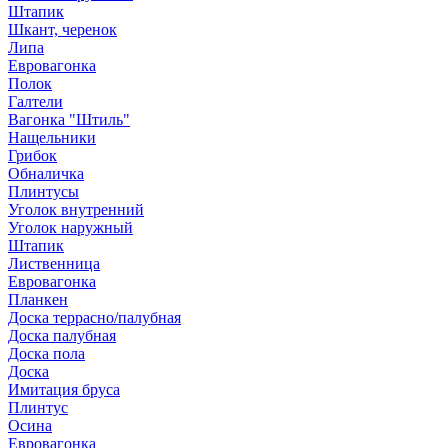
Штапик
Шкант, черенок
Липа
Евровагонка
Полок
Галтели
Вагонка "Штиль"
Нащельники
Грибок
Обналичка
Плинтусы
Уголок внутренний
Уголок наружный
Штапик
Лиственница
Евровагонка
Планкен
Доска террасно/палубная
Доска палубная
Доска пола
Доска
Имитация бруса
Плинтус
Осина
Евровагонка