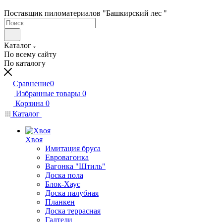
Поставщик пиломатериалов "Башкирский лес "
Каталог
По всему сайту
По каталогу
Сравнение
0
Избранные товары
0
Корзина
0
Каталог
Хвоя
Имитация бруса
Евровагонка
Вагонка "Штиль"
Доска пола
Блок-Хаус
Доска палубная
Планкен
Доска террасная
Галтели