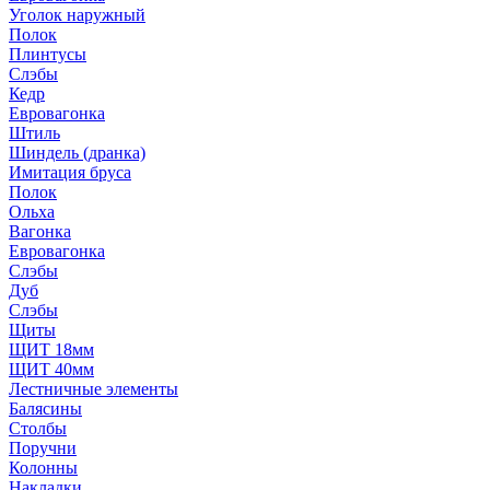
Уголок наружный
Полок
Плинтусы
Слэбы
Кедр
Евровагонка
Штиль
Шиндель (дранка)
Имитация бруса
Полок
Ольха
Вагонка
Евровагонка
Слэбы
Дуб
Слэбы
Щиты
ЩИТ 18мм
ЩИТ 40мм
Лестничные элементы
Балясины
Столбы
Поручни
Колонны
Накладки