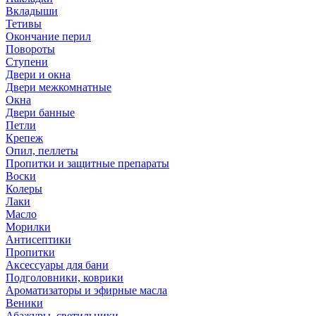
Вкладыши
Тетивы
Окончание перил
Повороты
Ступени
Двери и окна
Двери межкомнатные
Окна
Двери банные
Петли
Крепеж
Опил, пеллеты
Пропитки и защитные препараты
Воски
Колеры
Лаки
Масло
Морилки
Антисептики
Пропитки
Аксессуары для бани
Подголовники, коврики
Ароматизаторы и эфирные масла
Веники
Абажуры, светильники