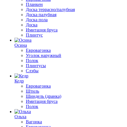
Планкен
Доска террасно/палубная
Доска палубная
Доска пола
Доска
Имитация бруса
Плинтус
Осина
Евровагонка
Уголок наружный
Полок
Плинтусы
Слэбы
Кедр
Евровагонка
Штиль
Шиндель (дранка)
Имитация бруса
Полок
Ольха
Вагонка
Евровагонка