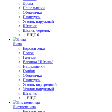
Доска
Нащельники
Обналичка
Плинтусы
Уголок наружный
Штапик
Шкант, черенок
+ ЕЩЕ 6
Липа
Евровагонка
Полок
Галтели
Вагонка "Штиль"
Нащельники
Грибок
Обналичка
Плинтусы
Уголок внутренний
Уголок наружный
Штапик
+ ЕЩЕ 1
Лиственница
Евровагонка