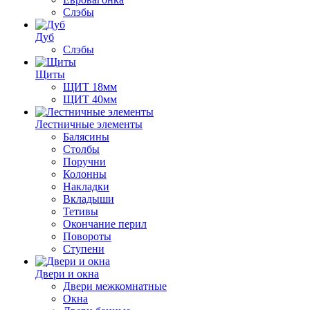
Слэбы
Дуб
Слэбы
Щиты
ЩИТ 18мм
ЩИТ 40мм
Лестничные элементы
Балясины
Столбы
Поручни
Колонны
Накладки
Вкладыши
Тетивы
Окончание перил
Повороты
Ступени
Двери и окна
Двери межкомнатные
Окна