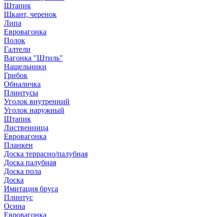
Штапик
Шкант, черенок
Липа
Евровагонка
Полок
Галтели
Вагонка "Штиль"
Нащельники
Грибок
Обналичка
Плинтусы
Уголок внутренний
Уголок наружный
Штапик
Лиственница
Евровагонка
Планкен
Доска террасно/палубная
Доска палубная
Доска пола
Доска
Имитация бруса
Плинтус
Осина
Евровагонка