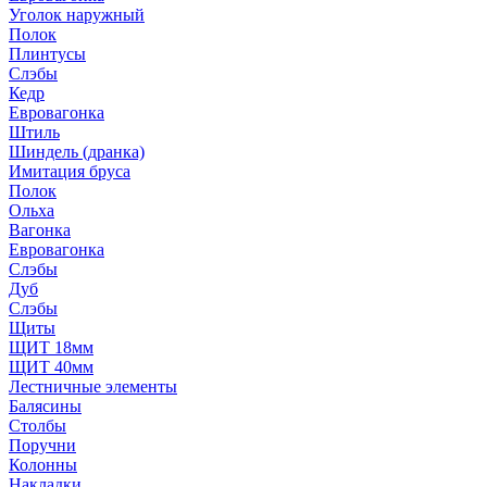
Уголок наружный
Полок
Плинтусы
Слэбы
Кедр
Евровагонка
Штиль
Шиндель (дранка)
Имитация бруса
Полок
Ольха
Вагонка
Евровагонка
Слэбы
Дуб
Слэбы
Щиты
ЩИТ 18мм
ЩИТ 40мм
Лестничные элементы
Балясины
Столбы
Поручни
Колонны
Накладки