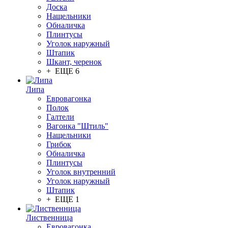
Доска
Нащельники
Обналичка
Плинтусы
Уголок наружный
Штапик
Шкант, черенок
+ ЕЩЕ 6
Липа
Евровагонка
Полок
Галтели
Вагонка "Штиль"
Нащельники
Грибок
Обналичка
Плинтусы
Уголок внутренний
Уголок наружный
Штапик
+ ЕЩЕ 1
Лиственница
Евровагонка