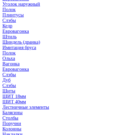
Уголок наружный
Полок
Плинтусы
Слэбы
Кедр
Евровагонка
Штиль
Шиндель (дранка)
Имитация бруса
Полок
Ольха
Вагонка
Евровагонка
Слэбы
Дуб
Слэбы
Щиты
ЩИТ 18мм
ЩИТ 40мм
Лестничные элементы
Балясины
Столбы
Поручни
Колонны
Накладки