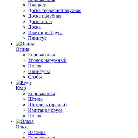
Планкен
Доска террасно/палубная
Доска палубная
Доска пола
Доска
Имитация бруса
Плинтус
Осина
Евровагонка
Уголок наружный
Полок
Плинтусы
Слэбы
Кедр
Евровагонка
Штиль
Шиндель (дранка)
Имитация бруса
Полок
Ольха
Вагонка
Евровагонка