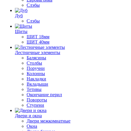
Слэбы
Дуб
Слэбы
Щиты
ЩИТ 18мм
ЩИТ 40мм
Лестничные элементы
Балясины
Столбы
Поручни
Колонны
Накладки
Вкладыши
Тетивы
Окончание перил
Повороты
Ступени
Двери и окна
Двери межкомнатные
Окна