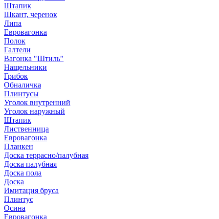
Штапик
Шкант, черенок
Липа
Евровагонка
Полок
Галтели
Вагонка "Штиль"
Нащельники
Грибок
Обналичка
Плинтусы
Уголок внутренний
Уголок наружный
Штапик
Лиственница
Евровагонка
Планкен
Доска террасно/палубная
Доска палубная
Доска пола
Доска
Имитация бруса
Плинтус
Осина
Евровагонка