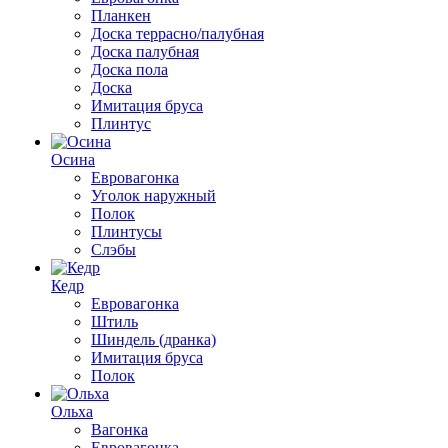
Планкен
Доска террасно/палубная
Доска палубная
Доска пола
Доска
Имитация бруса
Плинтус
Осина
Евровагонка
Уголок наружный
Полок
Плинтусы
Слэбы
Кедр
Евровагонка
Штиль
Шиндель (дранка)
Имитация бруса
Полок
Ольха
Вагонка
Евровагонка