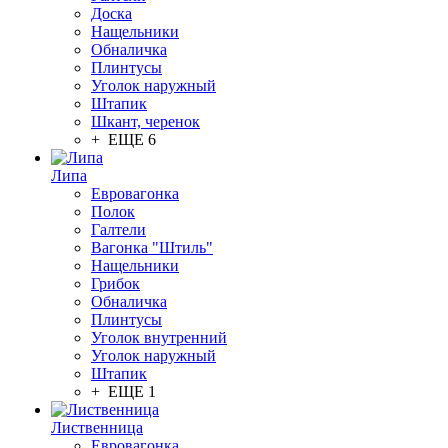
Доска
Нащельники
Обналичка
Плинтусы
Уголок наружный
Штапик
Шкант, черенок
+ ЕЩЕ 6
Липа
Евровагонка
Полок
Галтели
Вагонка "Штиль"
Нащельники
Грибок
Обналичка
Плинтусы
Уголок внутренний
Уголок наружный
Штапик
+ ЕЩЕ 1
Лиственница
Евровагонка