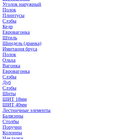
Уголок наружный
Полок
Плинтусы
Слэбы
Кедр
Евровагонка
Штиль
Шиндель (дранка)
Имитация бруса
Полок
Ольха
Вагонка
Евровагонка
Слэбы
Дуб
Слэбы
Щиты
ЩИТ 18мм
ЩИТ 40мм
Лестничные элементы
Балясины
Столбы
Поручни
Колонны
Накладки