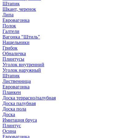
Штапик
Шкант, черенок
Липа
Евровагонка
Полок
Галтели
Вагонка "Штиль"
Нащельники
Грибок
Обналичка
Плинтусы
Уголок внутренний
Уголок наружный
Штапик
Лиственница
Евровагонка
Планкен
Доска террасно/палубная
Доска палубная
Доска пола
Доска
Имитация бруса
Плинтус
Осина
Евровагонка