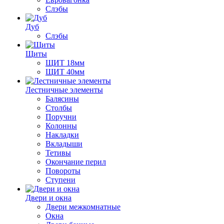
Слэбы
Дуб
Слэбы
Щиты
ЩИТ 18мм
ЩИТ 40мм
Лестничные элементы
Балясины
Столбы
Поручни
Колонны
Накладки
Вкладыши
Тетивы
Окончание перил
Повороты
Ступени
Двери и окна
Двери межкомнатные
Окна