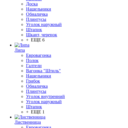
Доска
Нащельники
Обналичка
Плинтусы
Уголок наружный
Штапик
Шкант, черенок
+ ЕЩЕ 6
Липа
Евровагонка
Полок
Галтели
Вагонка "Штиль"
Нащельники
Грибок
Обналичка
Плинтусы
Уголок внутренний
Уголок наружный
Штапик
+ ЕЩЕ 1
Лиственница
Евровагонка