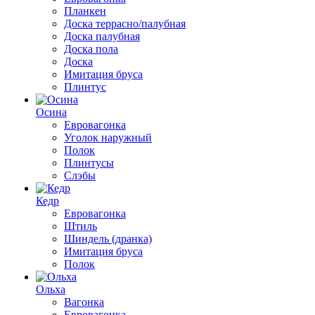
Планкен
Доска террасно/палубная
Доска палубная
Доска пола
Доска
Имитация бруса
Плинтус
Осина
Евровагонка
Уголок наружный
Полок
Плинтусы
Слэбы
Кедр
Евровагонка
Штиль
Шиндель (дранка)
Имитация бруса
Полок
Ольха
Вагонка
Евровагонка