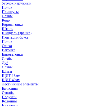
Уголок наружный
Полок
Плинтусы
Слэбы
Кедр
Евровагонка
Штиль
Шиндель (дранка)
Имитация бруса
Полок
Ольха
Вагонка
Евровагонка
Слэбы
Дуб
Слэбы
Щиты
ЩИТ 18мм
ЩИТ 40мм
Лестничные элементы
Балясины
Столбы
Поручни
Колонны
Накладки