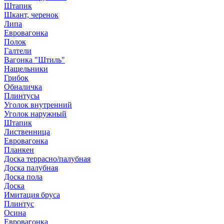
Штапик
Шкант, черенок
Липа
Евровагонка
Полок
Галтели
Вагонка "Штиль"
Нащельники
Грибок
Обналичка
Плинтусы
Уголок внутренний
Уголок наружный
Штапик
Лиственница
Евровагонка
Планкен
Доска террасно/палубная
Доска палубная
Доска пола
Доска
Имитация бруса
Плинтус
Осина
Евровагонка