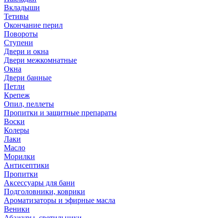
Вкладыши
Тетивы
Окончание перил
Повороты
Ступени
Двери и окна
Двери межкомнатные
Окна
Двери банные
Петли
Крепеж
Опил, пеллеты
Пропитки и защитные препараты
Воски
Колеры
Лаки
Масло
Морилки
Антисептики
Пропитки
Аксессуары для бани
Подголовники, коврики
Ароматизаторы и эфирные масла
Веники
Абажуры, светильники