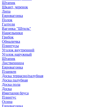
Штапик
Шкант, черенок
Липа
Евровагонка
Полок
Галтели
Вагонка "Штиль"
Нащельники
Грибок
Обналичка
Плинтусы
Уголок внутренний
Уголок наружный
Штапик
Лиственница
Евровагонка
Планкен
Доска террасно/палубная
Доска палубная
Доска пола
Доска
Имитация бруса
Плинтус
Осина
Евровагонка