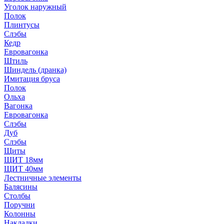
Уголок наружный
Полок
Плинтусы
Слэбы
Кедр
Евровагонка
Штиль
Шиндель (дранка)
Имитация бруса
Полок
Ольха
Вагонка
Евровагонка
Слэбы
Дуб
Слэбы
Щиты
ЩИТ 18мм
ЩИТ 40мм
Лестничные элементы
Балясины
Столбы
Поручни
Колонны
Накладки